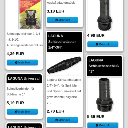
Auslaßadapterstück
3,19 EUR
Mehr Info
Schnappverbinder 1-1/4
4,99 EUR
LAGUNA
mit 1-1/2
Schlauchadapter
Mehr Info
Aussengewindeanschluss
1/4"-3/4"
4,39 EUR
LAGUNA
Mehr Info
Schlauchanschluß
"1"
LAGUNA Universal
Laguna Schlauchadapter
1/4"-3/4", für Sprinkler
Schnellverbinder für
und Speier universell auf
Schläuche 1"
gewünschteZollgröße
5,19 EUR
z...
2,79 EUR
Mehr Info
5,69 EUR
Mehr Info
Mehr Info
LAGUNA Universal