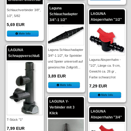
Laguna
Schlauchverbinder 3/8",
LAGUNA
Schlauchadapter
1/2", 5/82
Absperrhahn "1/2"
3/4"-1 1/2"
5,69 EUR
Mehr Info
LAGUNA
Laguna Schlauchadapter
Schnappverschluß
3/4"-1 1/2", für Sprinkler
Laguna Absperrhahn -
und Speier universell auf
"1/2", Länge ca. 9 cm,
gewünschte Zollgröß...
Gewicht ca. 26 gr ,
3,89 EUR
Farbe schwarz/rot
Mehr Info
7,29 EUR
Mehr Info
LAGUNA Y-
Verbinder mit 3
LAGUNA
Klick
Absperrhahn "3/4"
T-Stück "1"
7,99 EUR