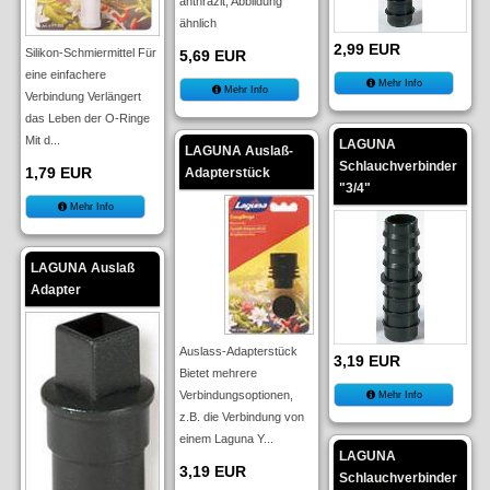
anthrazit, Abbildung
ähnlich
2,99 EUR
Silikon-Schmiermittel Für
5,69 EUR
eine einfachere
Mehr Info
Mehr Info
Verbindung Verlängert
das Leben der O-Ringe
Mit d...
LAGUNA
LAGUNA Auslaß-
Schlauchverbinder
1,79 EUR
Adapterstück
"3/4"
Mehr Info
LAGUNA Auslaß
Adapter
Auslass-Adapterstück
3,19 EUR
Bietet mehrere
Verbindungsoptionen,
Mehr Info
z.B. die Verbindung von
einem Laguna Y...
LAGUNA
3,19 EUR
Schlauchverbinder