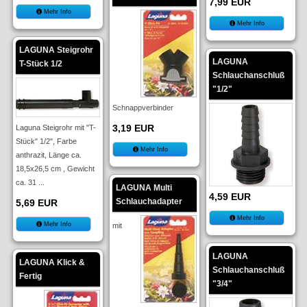
7,99 EUR
Mehr Info
Mehr Info
LAGUNA Steigrohr
LAGUNA
T-Stück 1/2
Schlauchanschluß
"1/2"
Schnappverbinder
3,19 EUR
Laguna Steigrohr mit "T-
Stück" 1/2", Farbe
Mehr Info
anthrazit, Länge ca.
18,5x26,5 cm , Gewicht
ca. 31 ...
LAGUNA Multi
4,59 EUR
Schlauchadapter
5,69 EUR
Mehr Info
Mehr Info
mit
LAGUNA
LAGUNA Klick &
Schlauchanschluß
Fertig
"3/4"