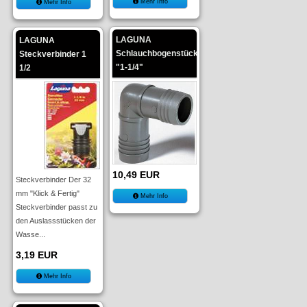
Mehr Info
Mehr Info
LAGUNA
LAGUNA
Schlauchbogenstück
Steckverbinder 1
"1-1/4"
1/2
10,49 EUR
Steckverbinder Der 32
mm "Klick & Fertig"
Mehr Info
Steckverbinder passt zu
den Auslassstücken der
Wasse...
3,19 EUR
Mehr Info