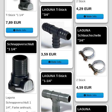
2 Stück
4,29 EUR
LAGUNA T-Stück
"3/4"
T-Stück "1 1/4"
Mehr Info
7,89 EUR
LAGUNA
Mehr Info
Schlauchschelle
"3/4"
Schnappverschluß
"1 1/4"
3,59 EUR
Mehr Info
LAGUNA T-Stück
2 Stück
"1-1/4"
4,59 EUR
Mehr Info
Laguna
Schnappverschluß 1
1/4", Farbe anthrazit,
LAGUNA