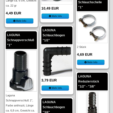
Länge ca. 6 cm, Gewicht
Schlauchschelle
ca. 22 gr
"1"
10,49 EUR
4,49 EUR
Mehr Info
Mehr Info
LAGUNA
LAGUNA
Schlauchbogen
Schnappverschluß
"1/2"
"1"
2 Stück
4,69 EUR
Mehr Info
LAGUNA
3,79 EUR
Reduzierstück
"1/2" - "3/8"
Mehr Info
Laguna
Schnappverschluß 1",
LAGUNA
Farbe anthrazit, Länge
Schlauchbogen
ca. 6,8 cm, Gewicht ca.
"3/4"