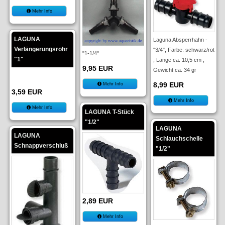
Mehr Info
LAGUNA
Laguna Absperrhahn -
Verlängerungsrohr
"3/4", Farbe: schwarz/rot
"1-1/4"
"1"
, Länge ca. 10,5 cm ,
9,95 EUR
Gewicht ca. 34 gr
8,99 EUR
Mehr Info
3,59 EUR
Mehr Info
Mehr Info
LAGUNA T-Stück
"1/2"
LAGUNA
LAGUNA
Schlauchschelle
Schnappverschluß
"1/2"
2,89 EUR
Mehr Info