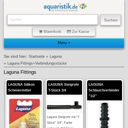
Warenkorb
Zur Kasse
Sie sind hier:
»
Startseite
Laguna
»
Laguna Fittings+Verbindungsstücke
Laguna Fittings
LAGUNA Silikon
LAGUNA Steigrohr
LAGUNA
Schmiermittel
T-Stück 3/4
Schlauchverbinder
"1/2"
Laguna Steigrohr mit "T-
Stück" 3/4", Farbe