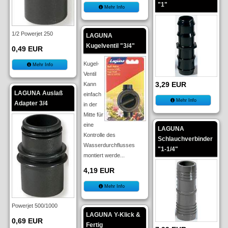
"1"
Mehr Info
1/2 Powerjet 250
LAGUNA
Kugelventil "3/4"
0,49 EUR
Kugel-
Mehr Info
Ventil
3,29 EUR
Kann
LAGUNA Auslaß
einfach
Mehr Info
Adapter 3/4
in der
Mitte für
eine
LAGUNA
Kontrolle des
Schlauchverbinder
Wasserdurchflusses
"1-1/4"
montiert werde...
4,19 EUR
Mehr Info
Powerjet 500/1000
LAGUNA Y-Klick &
0,69 EUR
Fertig