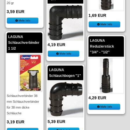
20 gr
3,59 EUR
1,69 EUR
Mehr Info
Mehr Info
LAGUNA
LAGUNA
Schlauchverbinder
4,19 EUR
Reduzierstück
1 1/2
"3/4" - "1/2"
Mehr Info
LAGUNA
Schlauchbogen "1"
Schlauchverbinder 38
4,29 EUR
mm Schlauchverbinder
Mehr Info
für 38 mm dicke
Schläuche
5,39 EUR
3,19 EUR