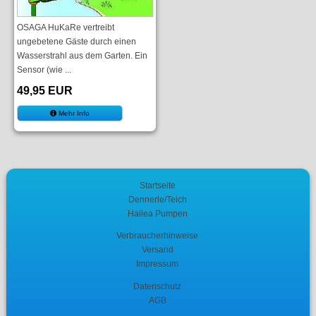
OSAGA HuKaRe vertreibt
ungebetene Gäste durch einen
Wasserstrahl aus dem Garten. Ein
Sensor (wie ...
49,95 EUR
Mehr Info
Startseite
Dennerle/Teich
Hailea Pumpen
Verbraucherhinweise
Versand
Impressum
Datenschutz
AGB