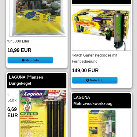
für 5000 Liter
18,99 EUR
4-fach Gartensteckdose mit
Mehr Info
Fernbedienung
149,00 EUR
LAGUNA Pflanzen
Mehr Info
Düngekegel
3
LAGUNA
Stück
Mehrzweckwerkzeug
6,69
EUR