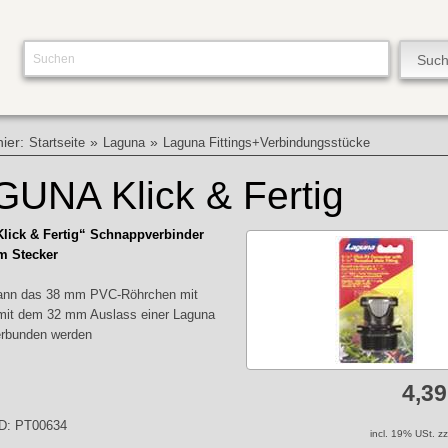
hier:
»
»
Startseite
Laguna
Laguna Fittings+Verbindungsstücke
UNA Klick & Fertig
lick & Fertig“ Schnappverbinder
m Stecker
kann das 38 mm PVC-Röhrchen mit
mit dem 32 mm Auslass einer Laguna
rbunden werden
4,3
ID: PT00634
incl. 19% USt. z