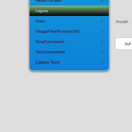
Hailea Pumpen
+
Laguna
+
Oase
Anzahl:
+
Osaga/Filter/Pumpen/UVC
+
Sera/Gartenteich
+
Tetra/Gartenteich
+
Zubehör Teich
+