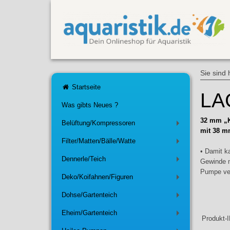
Sie sind 
Startseite
LAG
Was gibts Neues ?
32 mm „K
Belüftung/Kompressoren
+
mit 38 m
Filter/Matten/Bälle/Watte
+
• Damit 
Dennerle/Teich
Gewinde 
+
Pumpe ve
Deko/Koifahnen/Figuren
+
Dohse/Gartenteich
+
Eheim/Gartenteich
+
Produkt-