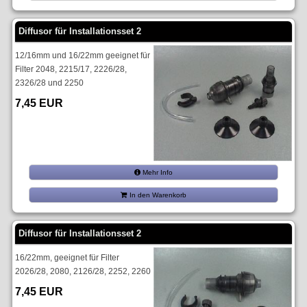
Diffusor für Installationsset 2
12/16mm und 16/22mm geeignet für
Filter 2048, 2215/17, 2226/28,
2326/28 und 2250
7,45 EUR
Mehr Info
In den Warenkorb
Diffusor für Installationsset 2
16/22mm, geeignet für Filter
2026/28, 2080, 2126/28, 2252, 2260
7,45 EUR