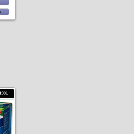
b
e1901