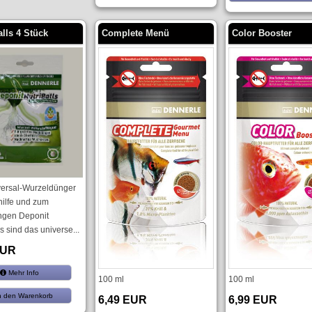
alls 4 Stück
Complete Menü
Color Booster
versal-Wurzeldünger
thilfe und zum
gen Deponit
s sind das universe...
EUR
Mehr Info
100 ml
100 ml
n den Warenkorb
6,49 EUR
6,99 EUR