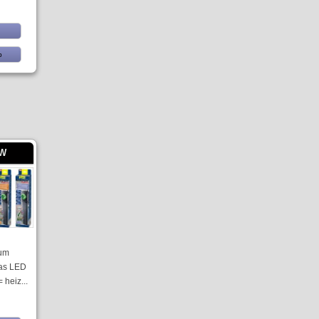
b
 W
ium
las LED
 heiz...