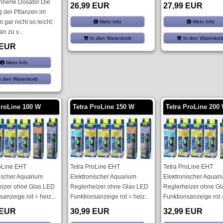
ennerle Dosator Die
26,99 EUR
27,99 EUR
 der Pflanzen im
 gar nicht so leicht:
Mehr Info
Mehr Info
n zu v...
In den Warenkorb
In den Warenkor
 EUR
Mehr Info
n den Warenkorb
ProLine 100 W
Tetra ProLine 150 W
Tetra ProLine 200
oLine EHT
Tetra ProLine EHT
Tetra ProLine EHT
ischer Aquarium
Elektronischer Aquarium
Elektronischer Aquar
eizer ohne Glas LED
Reglerheizer ohne Glas LED
Reglerheizer ohne G
sanzeige rot = heiz...
Funktionsanzeige rot = heiz...
Funktionsanzeige rot =
 EUR
30,99 EUR
32,99 EUR