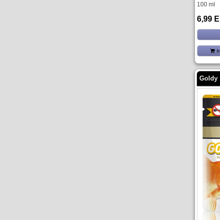
100 ml
6,99 
I
Goldy