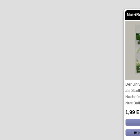
NutriB
Der Uni
als Star
Nachdün
NutriBall
1,99 
I