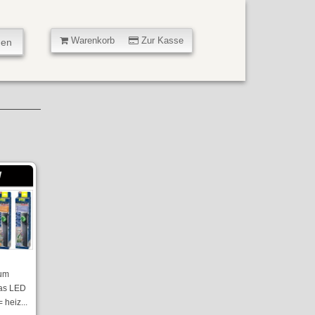
Warenkorb
Zur Kasse
W
ium
las LED
 heiz...