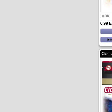
100 ml
6,99 
I
Cichli