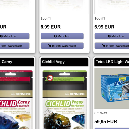
100 ml
100 ml
EUR
6,99 EUR
6,99 EUR
Mehr Info
Mehr Info
Mehr Info
n den Warenkorb
In den Warenkorb
In den Warenkor
d Carny
Cichlid Vegy
Tetra LED Light W
8,5 Watt
59,95 EUR