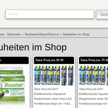
hier:
»
»
Startseite
Neuheiten/Nano/Service
Neuheiten im Shop
uheiten im Shop
r
Tetra ProLine 50 W
Tetra ProLine 75 
Tetra ProLine EHT
Tetra ProLine EHT
Elektronischer Aquarium
Elektronischer Aquar
Reglerheizer ohne Glas LED
Reglerheizer ohne G
Funktionsanzeige rot = heiz...
Funktionsanzeige rot =