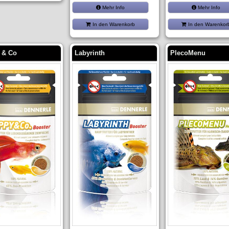
Mehr Info
Mehr Info
In den Warenkorb
In den Warenkor
 & Co
Labyrinth
PlecoMenu