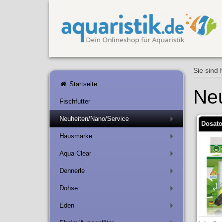
Sie sind 
Startseite
Ne
Fischfutter
Neuheiten/Nano/Service
+
Dosato
Hausmarke
+
Aqua Clear
+
Dennerle
+
Dohse
+
Eden
+