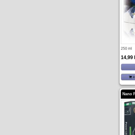
250 ml
14,99
I
Nano 