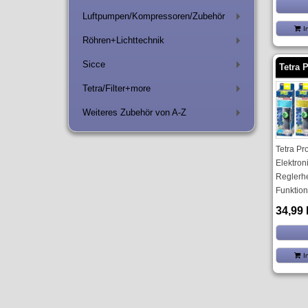
Luftpumpen/Kompressoren/Zubehör
+
I
Röhren+Lichttechnik
+
Sicce
Tetra 
+
Tetra/Filter+more
+
Weiteres Zubehör von A-Z
+
Tetra Pr
Elektron
Reglerh
Funktion
34,99
I