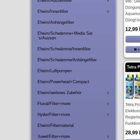
Eheim/Aussenfilter
Info : D
+
Düngung
Eheim/Innenfilter
+
Aquarium
Düngt ma
Eheim/Anhängefilter
12,99
Eheim/Schwämme+Media Set
´s/Aussen
Eheim/Schwämme/Innenfilter
I
Eheim/Schwämme/Anhängefilter
Tetra 
Eheim/Luftpumpen
Eheim/Powerhead+Compact
Eheim/weiteres Zubehör
+
Fluval/Filter+more
Tetra Pr
+
Elektron
Hydor/Filter+more
+
Reglerh
Funktion
Eheim/Filtermaterial
28,99
Juwel/Filter+more
+