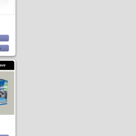
b
ave