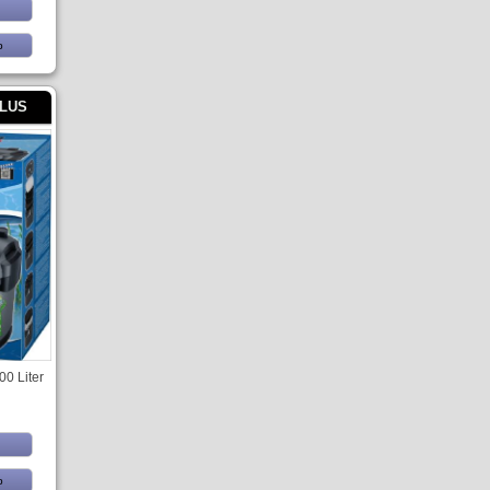
b
PLUS
00 Liter
b