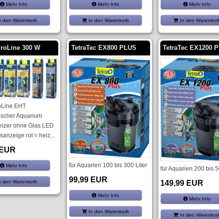
Mehr Info
Mehr Info
Mehr Info
n den Warenkorb
In den Warenkorb
In den Warenkor
ProLine 300 W
TetraTec EX800 PLUS
TetraTec EX1200 
oLine EHT
ischer Aquarium
eizer ohne Glas LED
sanzeige rot = heiz...
 EUR
für Aquarien 100 bis 300 Liter
Mehr Info
für Aquarien 200 bis 5
99,99 EUR
149,99 EUR
n den Warenkorb
Mehr Info
Mehr Info
In den Warenkorb
In den Warenkor