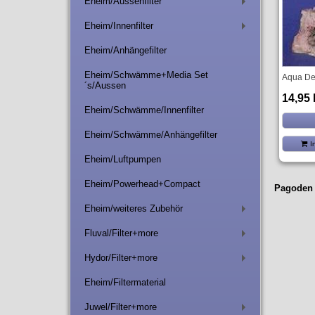
Eheim/Aussenfilter
+
Eheim/Innenfilter
+
Eheim/Anhängefilter
Eheim/Schwämme+Media Set
Aqua De
´s/Aussen
14,95
Eheim/Schwämme/Innenfilter
Eheim/Schwämme/Anhängefilter
I
Eheim/Luftpumpen
Eheim/Powerhead+Compact
Pagoden
Eheim/weiteres Zubehör
+
Fluval/Filter+more
+
Hydor/Filter+more
+
Eheim/Filtermaterial
Juwel/Filter+more
+