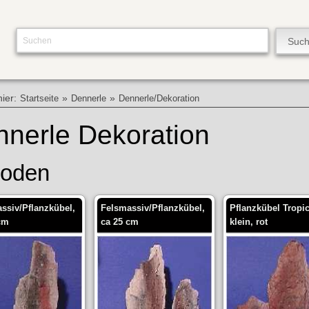
hier:
»
»
Startseite
Dennerle
Dennerle/Dekoration
nerle Dekoration
oden
ssiv/Pflanzkübel,
Felsmassiv/Pflanzkübel,
Pflanzkübel Tropi
cm
ca 25 cm
klein, rot