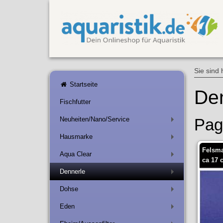
Sie sind 
Startseite
Den
Fischfutter
Neuheiten/Nano/Service
Pag
+
Hausmarke
+
Felsma
Aqua Clear
+
ca 17 
Dennerle
+
Dohse
+
Eden
+