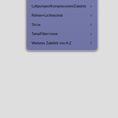
Luftpumpen/Kompressoren/Zubehör
+
Röhren+Lichttechnik
+
Sicce
+
Tetra/Filter+more
+
Weiteres Zubehör von A-Z
+