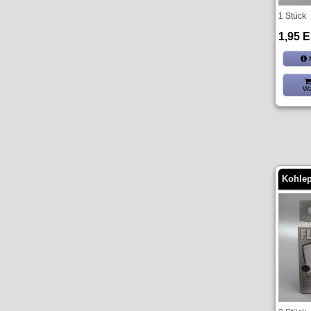
1 Stück
1,95 
M
Wa
Kohlep