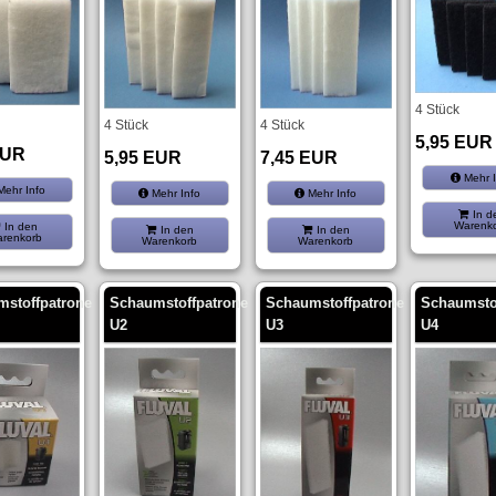
4 Stück
4 Stück
4 Stück
5,95 EUR
EUR
5,95 EUR
7,45 EUR
Mehr I
ehr Info
Mehr Info
Mehr Info
In d
Warenk
In den
In den
In den
renkorb
Warenkorb
Warenkorb
stoffpatrone
Schaumstoffpatrone
Schaumstoffpatrone
Schaumsto
U2
U3
U4