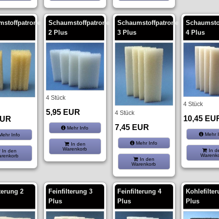
stoffpatrone
Schaumstoffpatrone
Schaumstoffpatrone
Schaumsto
2 Plus
3 Plus
4 Plus
4 Stück
4 Stück
5,95 EUR
4 Stück
10,45 EU
EUR
7,45 EUR
Mehr Info
Mehr I
ehr Info
Mehr Info
In den
Warenkorb
In d
In den
Warenk
renkorb
In den
Warenkorb
terung 2
Feinfilterung 3
Feinfilterung 4
Kohlefilte
Plus
Plus
Plus