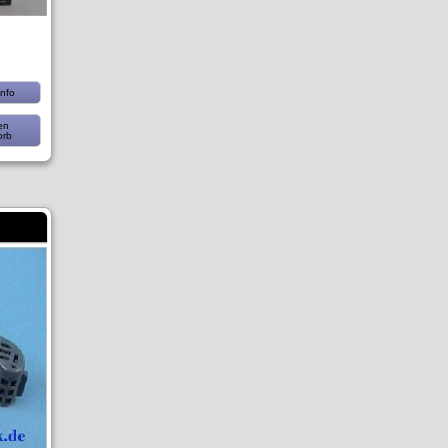
nfo
en
orb