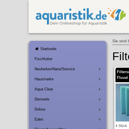
Sie sind 
Startseite
Fil
Fischfutter
Neuheiten/Nano/Service
+
Filte
Fluval
Hausmarke
+
Aqua Clear
+
Dennerle
+
Dohse
+
Eden
+
4 Stück