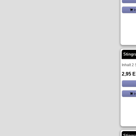
I
Stingr
Inhalt 2
2,95 
I
Stingr