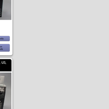
nfo
en
orb
 U3,