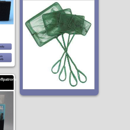
nfo
en
orb
ffpatrone