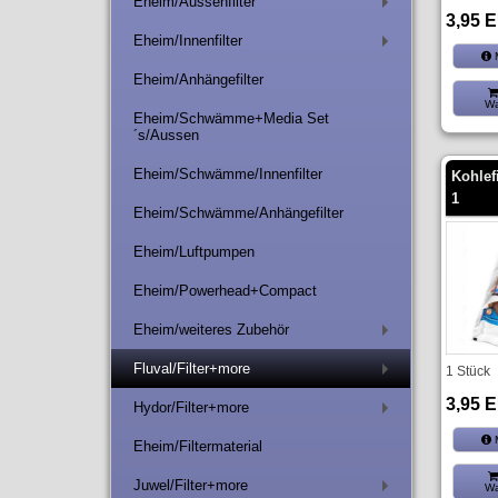
Eheim/Aussenfilter
+
3,95 
Eheim/Innenfilter
+
M
Eheim/Anhängefilter
Wa
Eheim/Schwämme+Media Set
´s/Aussen
Eheim/Schwämme/Innenfilter
Kohlefi
1
Eheim/Schwämme/Anhängefilter
Eheim/Luftpumpen
Eheim/Powerhead+Compact
Eheim/weiteres Zubehör
+
Fluval/Filter+more
1 Stück
+
3,95 
Hydor/Filter+more
+
M
Eheim/Filtermaterial
Juwel/Filter+more
Wa
+