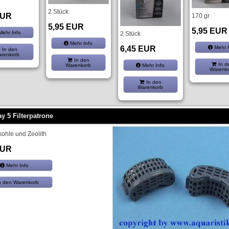
2 Stück
EUR
170 gr
5,95 EUR
5,95 EUR
ehr Info
2 Stück
Mehr Info
6,45 EUR
Mehr I
In den
renkorb
In den
In d
Mehr Info
Warenkorb
Warenk
In den
Warenkorb
ay 5 Filterpatrone
vkohle und Zeolith
EUR
Mehr Info
n den Warenkorb