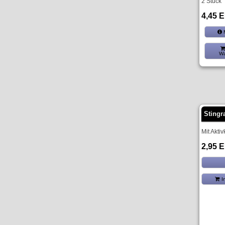
2 Stück
4,45 
M
Wa
Stingr
Mit Akti
2,95 
I