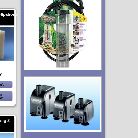
ffpatrone
R
nfo
en
orb
rung 2