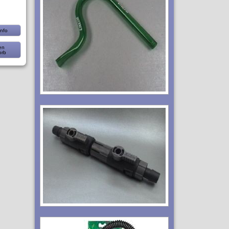
nfo
en
orb