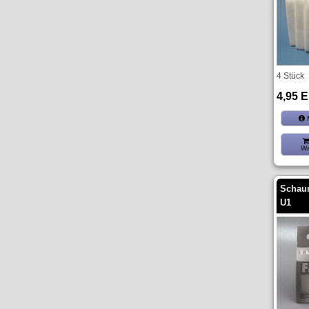
4 Stück
4,95 
M
Wa
Schaum
U1