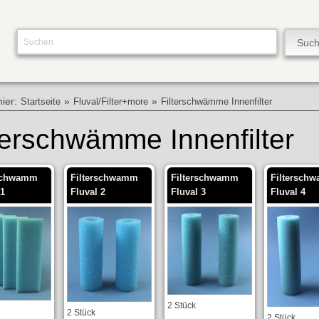
hier:
»
»
Startseite
Fluval/Filter+more
Filterschwämme Innenfilter
terschwämme Innenfilter
rschwamm
Filterschwamm
Filterschwamm
Filtersch
 1
Fluval 2
Fluval 3
Fluval 4
2 Stück
2 Stück
2 Stück