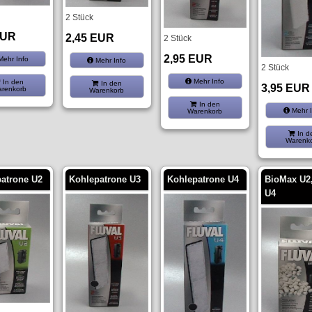
2 Stück
EUR
2,45 EUR
2 Stück
2,95 EUR
ehr Info
Mehr Info
2 Stück
Mehr Info
In den
In den
3,95 EUR
renkorb
Warenkorb
In den
Mehr I
Warenkorb
In d
Warenk
atrone U2
Kohlepatrone U3
Kohlepatrone U4
BioMax U2,
U4