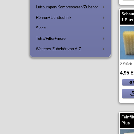
Luftpumpen/Kompressoren/Zubehör
+
Schaum
Röhren+Lichttechnik
1 Plus
+
Sicce
+
Tetra/Filter+more
+
Weiteres Zubehör von A-Z
+
2 Stück
4,95 
M
Wa
Feinfil
Plus