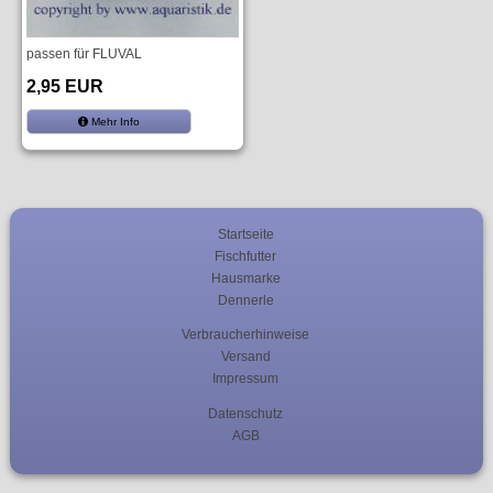
passen für FLUVAL
2,95 EUR
Mehr Info
Startseite
Fischfutter
Hausmarke
Dennerle
Verbraucherhinweise
Versand
Impressum
Datenschutz
AGB