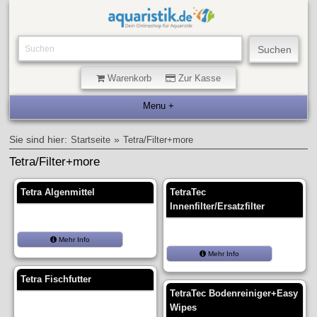
Warenkorb
Zur Kasse
Sie sind hier:
»
Startseite
Tetra/Filter+more
Tetra/Filter+more
Tetra Algenmittel
TetraTec
Innenfilter/Ersatzfilter
Mehr Info
Mehr Info
Tetra Fischfutter
TetraTec Bodenreiniger+Easy
Wipes