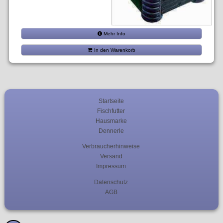
Mehr Info
In den Warenkorb
Startseite
Fischfutter
Hausmarke
Dennerle
Verbraucherhinweise
Versand
Impressum
Datenschutz
AGB