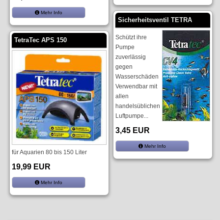
Mehr Info
Sicherheitsventil TETRA
Schützt ihre
TetraTec APS 150
Pumpe
zuverlässig
gegen
Wasserschäden
Verwendbar mit
allen
handelsüblichen
Luftpumpe...
3,45 EUR
Mehr Info
für Aquarien 80 bis 150 Liter
19,99 EUR
Mehr Info