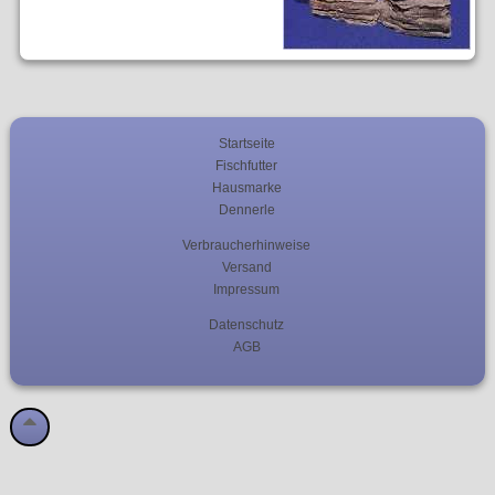
Startseite
Fischfutter
Hausmarke
Dennerle
Verbraucherhinweise
Versand
Impressum
Datenschutz
AGB