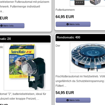
betriebener Futterautomat mit präzisem
hrwerk. Futtermenge individuell
Futterkammern
a...
64,95 EUR
 EUR
Mehr Info
Mehr Info
Rondomatic 400
matic 2X
Der
tic
Fischfutterautomat mi Netzbetrieb. Völl
ungefährlich da Schutzkleinspannung 
Füttert ...
54,95 EUR
tomat "2", batteriebetrieben, ideal für
ubszeit oder knappe Freizeit, ...
Mehr Info