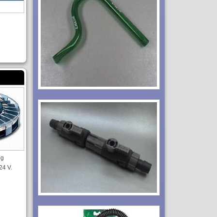
ig
24 V.