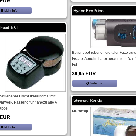
 EUR
Hydor Eco Mixo
Mehr Info
Feed EX-II
Batteriebetriebener, digitaler Futteraut
Fische. Abnehmbarer,geräumiger (ca. 
Fut...
39,95 EUR
Mehr Info
betriebener Fischfutterautomat mit
Steward Rondo
Uhrwerk. Passend für nahezu alle A
abde...
Mikrochip
 EUR
Mehr Info