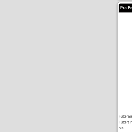
Pro F
Futterau
Füttert I
bis...