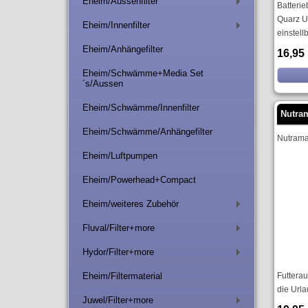
Eheim/Aussenfilter
Batterie
+
Quarz U
Eheim/Innenfilter
+
einstellb
Eheim/Anhängefilter
16,95
Eheim/Schwämme+Media Set
´s/Aussen
Eheim/Schwämme/Innenfilter
Nutra
Eheim/Schwämme/Anhängefilter
Nutrama
Eheim/Luftpumpen
Eheim/Powerhead+Compact
Eheim/weiteres Zubehör
+
Fluval/Filter+more
+
Hydor/Filter+more
+
Eheim/Filtermaterial
Futterau
die Urla
Juwel/Filter+more
+