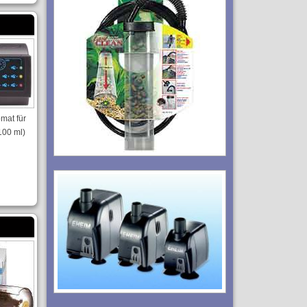
omat für
100 ml)