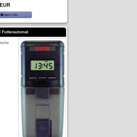
 EUR
Mehr Info
 Futterautomat
nische