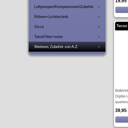
19,95
Luftpumpen/Kompressoren/Zubehör
+
Röhren+Lichttechnik
+
Tecno 
Sicce
+
Tetra/Filter+more
+
Weiteres Zubehör von A-Z
+
Batterie
Digital-
quarien
39,95