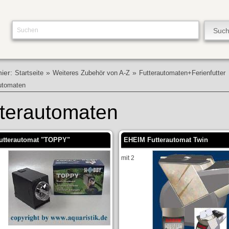
hier:
»
»
Startseite
Weiteres Zubehör von A-Z
Futterautomaten+Ferienfutter
utomaten
terautomaten
futterautomat "TOPPY"
EHEIM Futterautomat Twin
mit 2