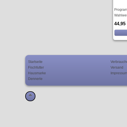
Programm
Wahlweis
44,95
Startseite
Verbrauch
Fischfutter
Versand
Hausmarke
Impressu
Dennerle