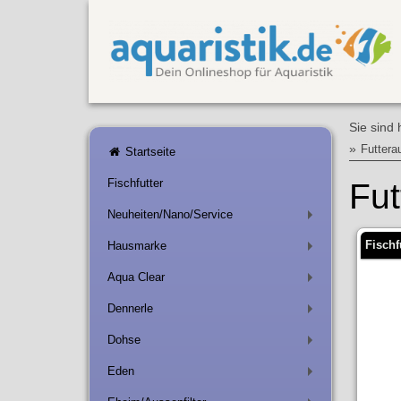
Sie sind 
»
Futtera
Startseite
Fischfutter
Fut
Neuheiten/Nano/Service
+
Fisch
Hausmarke
+
Aqua Clear
+
Dennerle
+
Dohse
+
Eden
+