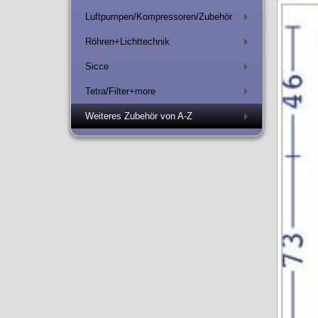
Luftpumpen/Kompressoren/Zubehör
+
Röhren+Lichttechnik
+
Sicce
+
Tetra/Filter+more
+
Weiteres Zubehör von A-Z
+