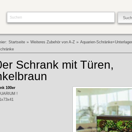
hier:
»
»
Startseite
Weiteres Zubehör von A-Z
Aquarien-Schränke+Unterlage
Schränke
er Schrank mit Türen,
nkelbraun
nk 100er
UARIUM !
1x73x41