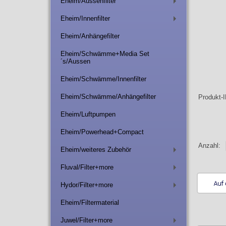
Eheim/Aussenfilter
+
Eheim/Innenfilter
+
Eheim/Anhängefilter
Eheim/Schwämme+Media Set
´s/Aussen
Eheim/Schwämme/Innenfilter
Eheim/Schwämme/Anhängefilter
Produkt-
Eheim/Luftpumpen
Eheim/Powerhead+Compact
Anzahl:
Eheim/weiteres Zubehör
+
Fluval/Filter+more
+
Hydor/Filter+more
+
Eheim/Filtermaterial
Juwel/Filter+more
+