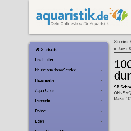
Sie sind 
»
Juwel 
Startseite
Fischfutter
100
Neuheiten/Nano/Service
du
+
Hausmarke
+
SB Schra
Aqua Clear
+
OHNE AQ
Maße: 10
Dennerle
+
Dohse
+
Eden
+