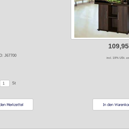
109,9
ID: J67700
incl. 19% USt. z
St