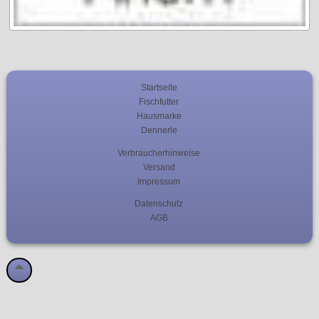
Startseite
Fischfutter
Hausmarke
Dennerle
Verbraucherhinweise
Versand
Impressum
Datenschutz
AGB