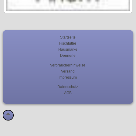
Startseite
Fischfutter
Hausmarke
Dennerle
Verbraucherhinweise
Versand
Impressum
Datenschutz
AGB