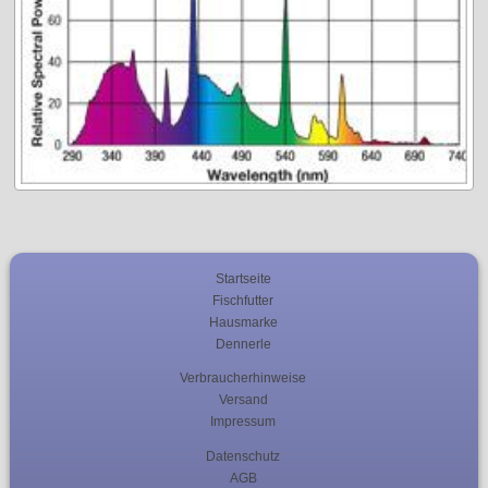
Startseite
Fischfutter
Hausmarke
Dennerle
Verbraucherhinweise
Versand
Impressum
Datenschutz
AGB