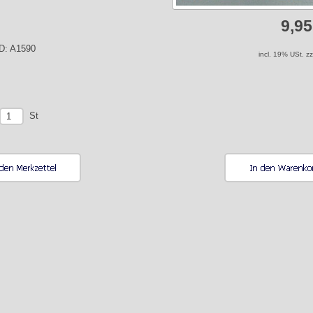
9,9
ID: A1590
incl. 19% USt. z
St