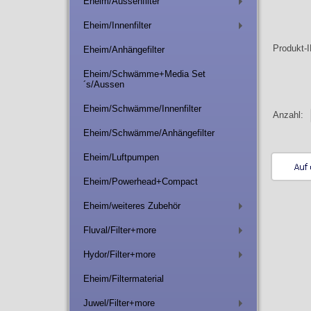
Eheim/Aussenfilter
+
Eheim/Innenfilter
+
Produkt-
Eheim/Anhängefilter
Eheim/Schwämme+Media Set
´s/Aussen
Eheim/Schwämme/Innenfilter
Anzahl:
Eheim/Schwämme/Anhängefilter
Eheim/Luftpumpen
Eheim/Powerhead+Compact
Eheim/weiteres Zubehör
+
Fluval/Filter+more
+
Hydor/Filter+more
+
Eheim/Filtermaterial
Juwel/Filter+more
+