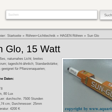
hier:
»
»
»
Startseite
Röhren+Lichttechnik
HAGEN Röhren
Sun Glo
 Glo, 15 Watt
es, naturnahes Licht; breites
trum; tageslicht-ähnlich; Standardstärke;
 geeignet für Pflanzenaquarien;
he Daten:
T8
n, 80 Lux
er: durchschn. 7500 Stunden
3,74 cm; Durchmesser: 25mm
eratur: 4200 K