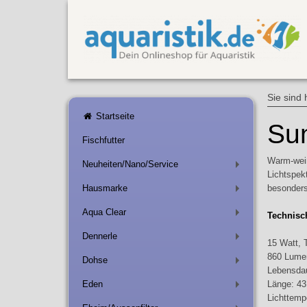
Sie sind 
Startseite
Sun
Fischfutter
Warm-weiß
Neuheiten/Nano/Service
+
Lichtspek
Hausmarke
besonders
+
Aqua Clear
Technisc
+
Dennerle
+
15 Watt, 
860 Lume
Dohse
+
Lebensdau
Eden
Länge: 4
+
Lichttemp