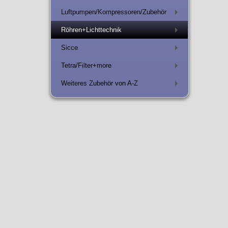
Luftpumpen/Kompressoren/Zubehör
+
Röhren+Lichttechnik
+
Sicce
+
Tetra/Filter+more
+
Weiteres Zubehör von A-Z
+