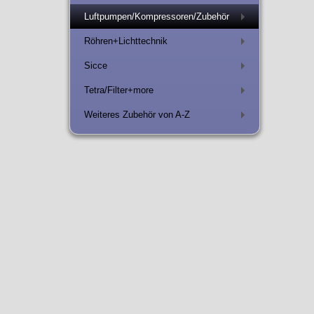
Luftpumpen/Kompressoren/Zubehör
+
Röhren+Lichttechnik
+
Sicce
+
Tetra/Filter+more
+
Weiteres Zubehör von A-Z
+