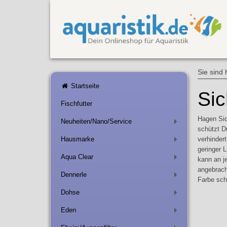
Sie sind 
Startseite
Sic
Fischfutter
Hagen Sic
Neuheiten/Nano/Service
+
schützt D
Hausmarke
verhinder
+
geringer L
Aqua Clear
kann an j
+
angebrach
Dennerle
+
Farbe sch
Dohse
+
Eden
+