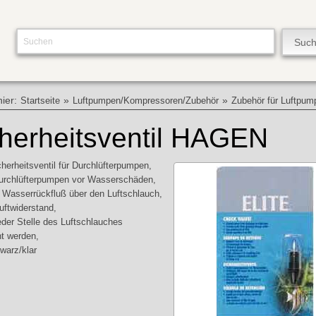
hier:
»
»
Startseite
Luftpumpen/Kompressoren/Zubehör
Zubehör für Luftpum
herheitsventil HAGEN
herheitsventil für Durchlüfterpumpen,
urchlüfterpumpen vor Wasserschäden,
t Wasserrückfluß über den Luftschlauch,
uftwiderstand,
eder Stelle des Luftschlauches
t werden,
warz/klar