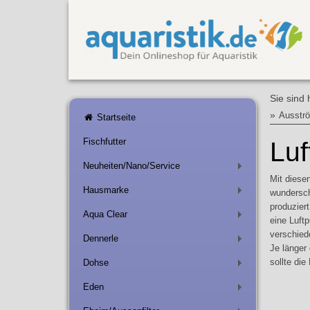
Sie sind 
»
Ausströ
Startseite
Fischfutter
Lu
Neuheiten/Nano/Service
+
Mit diese
Hausmarke
wundersc
+
produzier
Aqua Clear
+
eine Luft
verschied
Dennerle
+
Je länger
sollte di
Dohse
+
Eden
+