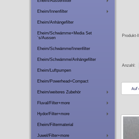
Eheim/Aussenfilter
+
Eheim/Innenfilter
+
Eheim/Anhängefilter
Eheim/Schwämme+Media Set
Produkt
´s/Aussen
Eheim/Schwämme/Innenfilter
Eheim/Schwämme/Anhängefilter
Anzahl:
Eheim/Luftpumpen
Eheim/Powerhead+Compact
Eheim/weiteres Zubehör
+
Fluval/Filter+more
+
Hydor/Filter+more
+
Eheim/Filtermaterial
Juwel/Filter+more
+