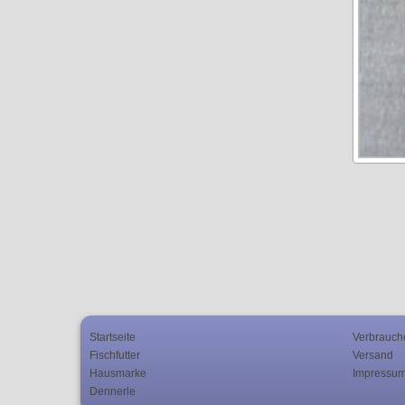
Startseite
Verbrauch
Fischfutter
Versand
Hausmarke
Impressu
Dennerle