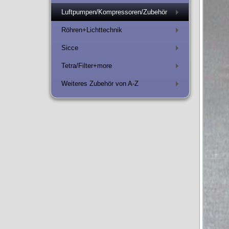
Luftpumpen/Kompressoren/Zubehör
+
Röhren+Lichttechnik
+
Sicce
+
Tetra/Filter+more
+
Weiteres Zubehör von A-Z
+