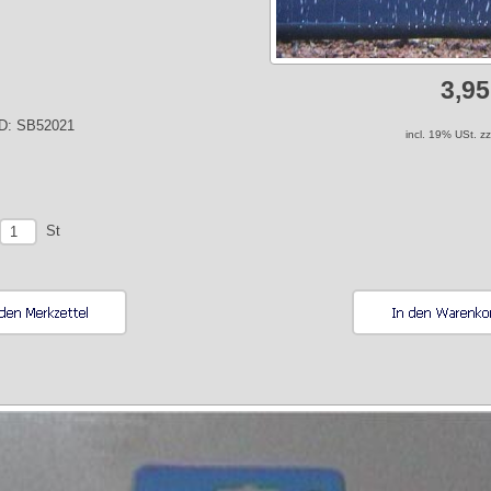
3,9
-ID: SB52021
incl. 19% USt. z
St