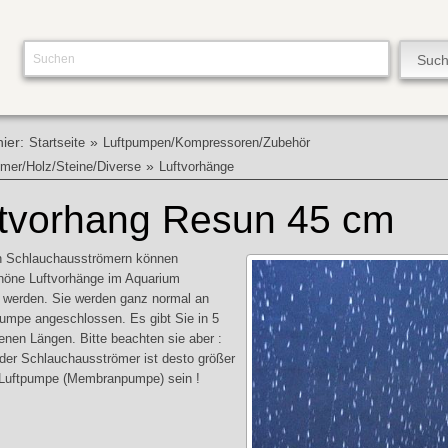
hier:
»
Startseite
Luftpumpen/Kompressoren/Zubehör
»
mer/Holz/Steine/Diverse
Luftvorhänge
ftvorhang Resun 45 cm
n Schlauchausströmern können
höne Luftvorhänge im Aquarium
t werden. Sie werden ganz normal an
pumpe angeschlossen. Es gibt Sie in 5
enen Längen. Bitte beachten sie aber :
 der Schlauchausströmer ist desto größer
e Luftpumpe (Membranpumpe) sein !