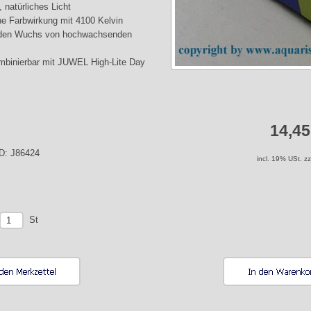
 natürliches Licht
che Farbwirkung mit 4100 Kelvin
t den Wuchs von hochwachsenden
ombinierbar mit JUWEL High-Lite Day
14,4
ID: J86424
incl. 19% USt. z
St