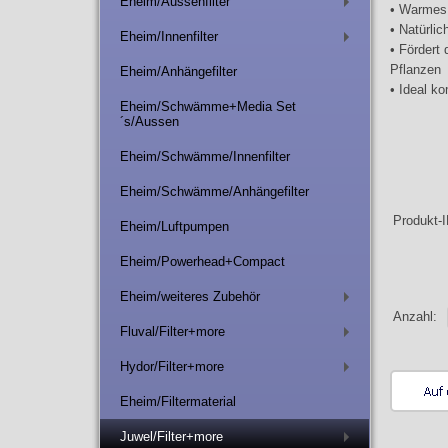
Eheim/Aussenfilter
+
• Warmes,
• Natürli
Eheim/Innenfilter
+
• Förder
Pflanzen
Eheim/Anhängefilter
• Ideal k
Eheim/Schwämme+Media Set
´s/Aussen
Eheim/Schwämme/Innenfilter
Eheim/Schwämme/Anhängefilter
Produkt-
Eheim/Luftpumpen
Eheim/Powerhead+Compact
Eheim/weiteres Zubehör
+
Anzahl:
Fluval/Filter+more
+
Hydor/Filter+more
+
Eheim/Filtermaterial
Juwel/Filter+more
+