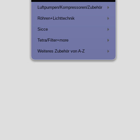
Luftpumpen/Kompressoren/Zubehör
+
Röhren+Lichttechnik
+
Sicce
+
Tetra/Filter+more
+
Weiteres Zubehör von A-Z
+