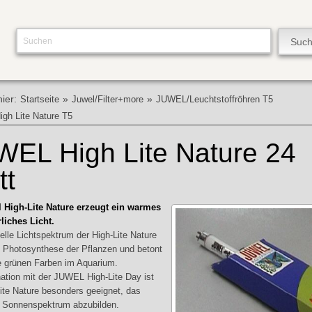
hier:
»
»
Startseite
Juwel/Filter+more
JUWEL/Leuchtstoffröhren T5
igh Lite Nature T5
WEL High Lite Nature 24
tt
 High-Lite Nature erzeugt ein warmes
liches Licht.
elle Lichtspektrum der High-Lite Nature
ie Photosynthese der Pflanzen und betont
 grünen Farben im Aquarium.
ation mit der JUWEL High-Lite Day ist
Lite Nature besonders geeignet, das
 Sonnenspektrum abzubilden.