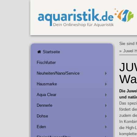
Sie sind 
»
Juwel H
Startseite
Fischfutter
JU
Neuheiten/Nano/Service
Wa
+
Hausmarke
+
Die Juwel
Aqua Clear
+
und natür
Das spezi
Dennerle
+
fördert d
zudem die
Dohse
+
In Kombin
Eden
die High-
+
komplette