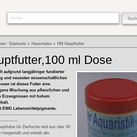
hier:
»
»
Startseite
Hausmarke
HM Hauptfutter
ptfutter,100 ml Dose
lt aufgrund langjähriger fundierter
g und neuesten wissenschaftlichen
ssen ist dieses Futter eine
ene Mischung aus pflanzlichen und
en Erzeugnissen mit hohem
halt.
lt EWG Lebensmittelpigmente.
-----------------------------------------------------------
---------------
ptfutter für Zierfische wird aus über 30
 hergestellt und enthält alle