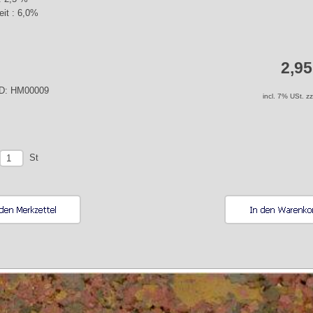
eit : 6,0%
2,9
-ID: HM00009
incl. 7% USt. z
St