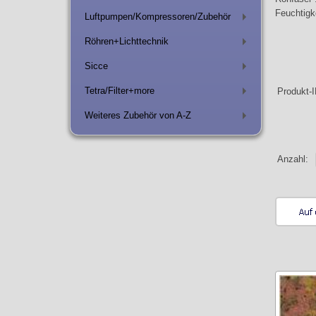
Feuchtigk
Luftpumpen/Kompressoren/Zubehör
+
Röhren+Lichttechnik
+
Sicce
+
Tetra/Filter+more
Produkt
+
Weiteres Zubehör von A-Z
+
Anzahl: