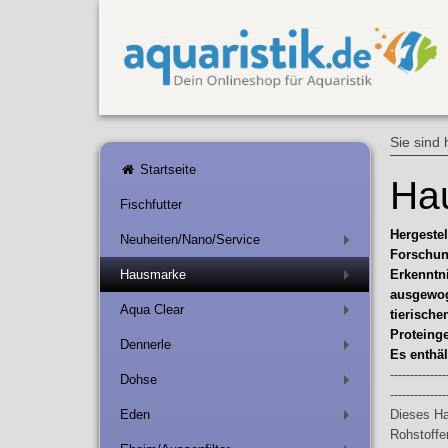
Sie sind 
Startseite
Hau
Fischfutter
Hergestel
Neuheiten/Nano/Service
+
Forschun
Hausmarke
Erkenntni
+
ausgewog
Aqua Clear
tierisch
+
Proteinge
Dennerle
+
Es enthä
--------------
Dohse
+
--------------
Eden
Dieses Hau
+
Rohstoffen