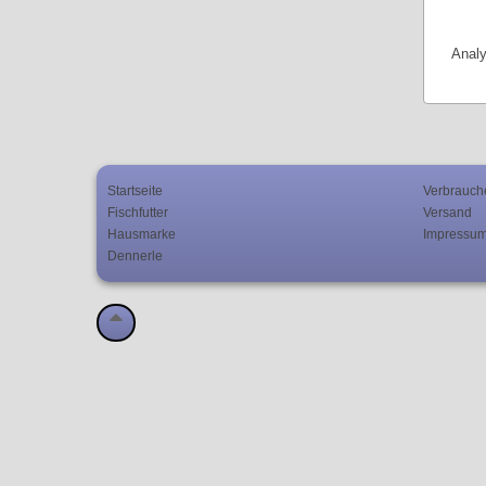
Analy
Startseite
Verbrauch
Fischfutter
Versand
Hausmarke
Impressu
Dennerle