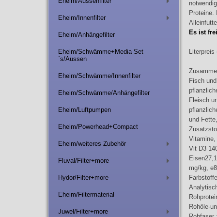
Eheim/Aussenfilter
notwendig
+
Proteine.
Eheim/Innenfilter
+
Alleinfutte
Es ist fr
Eheim/Anhängefilter
Eheim/Schwämme+Media Set
Literprei
´s/Aussen
Zusammen
Eheim/Schwämme/Innenfilter
Fisch und
pflanzlic
Eheim/Schwämme/Anhängefilter
Fleisch u
Eheim/Luftpumpen
pflanzlic
und Fette,
Eheim/Powerhead+Compact
Zusatzsto
Vitamine,
Eheim/weiteres Zubehör
+
Vit D3 14
Eisen27,1
Fluval/Filter+more
+
mg/kg, e8
Hydor/Filter+more
Farbstoffe
+
Analytisc
Eheim/Filtermaterial
Rohprotei
Rohöle-un
Juwel/Filter+more
+
Rohfaser 