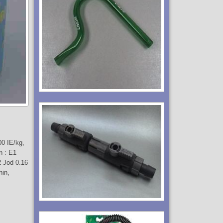
00 IE/kg,
n : E1
 Jod 0.16
hin,