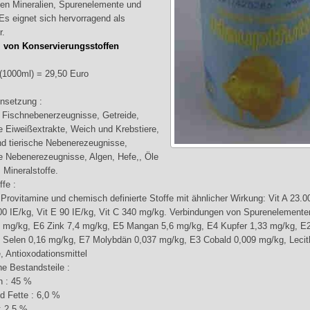
en Mineralien, Spurenelemente und
 Es eignet sich hervorragend als
r.
ei von Konservierungsstoffen
s (1000ml) = 29,50 Euro
setzung :
 Fischnebenerzeugnisse, Getreide,
he Eiweißextrakte, Weich und Krebstiere,
nd tierische Nebenerezeugnisse,
he Nebenerezeugnisse, Algen, Hefe,, Öle
 Mineralstoffe.
ffe :
 Provitamine und chemisch definierte Stoffe mit ähnlicher Wirkung: Vit A 23.0
00 IE/kg, Vit E 90 IE/kg, Vit C 340 mg/kg. Verbindungen von Spurenelemente
 mg/kg, E6 Zink 7,4 mg/kg, E5 Mangan 5,6 mg/kg, E4 Kupfer 1,33 mg/kg, E2
 Selen 0,16 mg/kg, E7 Molybdän 0,037 mg/kg, E3 Cobald 0,009 mg/kg, Lecit
, Antioxodationsmittel
he Bestandsteile :
n : 45 %
d Fette : 6,0 %
: 2,5 %