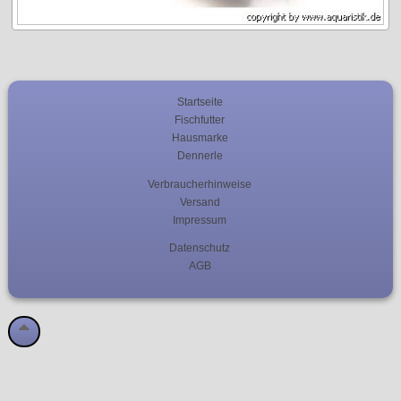
Startseite
Fischfutter
Hausmarke
Dennerle
Verbraucherhinweise
Versand
Impressum
Datenschutz
AGB