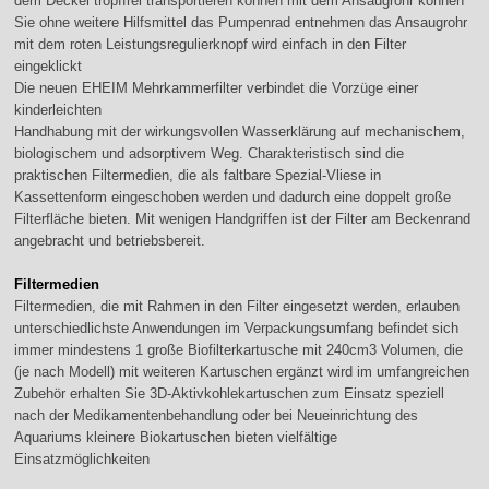
dem Deckel tropffrei transportieren können mit dem Ansaugrohr können
Sie ohne weitere Hilfsmittel das Pumpenrad entnehmen das Ansaugrohr
mit dem roten Leistungsregulierknopf wird einfach in den Filter
eingeklickt
Die neuen EHEIM Mehrkammerfilter verbindet die Vorzüge einer
kinderleichten
Handhabung mit der wirkungsvollen Wasserklärung auf mechanischem,
biologischem und adsorptivem Weg. Charakteristisch sind die
praktischen Filtermedien, die als faltbare Spezial-Vliese in
Kassettenform eingeschoben werden und dadurch eine doppelt große
Filterfläche bieten. Mit wenigen Handgriffen ist der Filter am Beckenrand
angebracht und betriebsbereit.
Filtermedien
Filtermedien, die mit Rahmen in den Filter eingesetzt werden, erlauben
unterschiedlichste Anwendungen im Verpackungsumfang befindet sich
immer mindestens 1 große Biofilterkartusche mit 240cm3 Volumen, die
(je nach Modell) mit weiteren Kartuschen ergänzt wird im umfangreichen
Zubehör erhalten Sie 3D-Aktivkohlekartuschen zum Einsatz speziell
nach der Medikamentenbehandlung oder bei Neueinrichtung des
Aquariums kleinere Biokartuschen bieten vielfältige
Einsatzmöglichkeiten