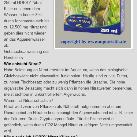
250 ml HOBBY Nitrat
Killer entziehen dem
Wasser in kurzer Zeit
durch Ionenaustausch bis
zu 12.500 mg Nitrat und
geben dies nicht wieder
an das Aquarienwasser
ab.
Gebrauchsanweisung des
Herstellers :
Wie entsteht Nitrat?
Hohe Belastung an Nitrat entsteht im Aquarium, wenn das biologische
Gleichgewicht nicht einwandfrei funktioniert. Häufig sind zu viel Futter,
zu hoher Fischbesatz oder zu wenig Pflanzen die Ursache. Die hohe
organische Belastung macht sich dann in hohen Nitratwerten bemerkbar,
meist sichtbar in unkontrolliertem Algenwuchs.
Warum ist Nitrat schädlich?
Nitrat wird zwar von Pflanzen als Nährstoff aufgenommen aber ein
Überangebot an Nitraten beschleunigt den Algenwuchs und ist z. B. einer
der Faktoren für die Cryptocorynenfäule. Für die Fische wird es
gefährlich, wenn durch CO2 Mangel Nitrat zu giftigem Nitrit umgewandelt
wird.