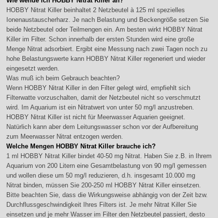
Wie wende ich HOBBY Nitrat Killer an?
HOBBY Nitrat Killer beinhaltet 2 Netzbeutel à 125 ml spezielles
Ionenaustauscherharz. Je nach Belastung und Beckengröße setzen Sie
beide Netzbeutel oder Teilmengen ein. Am besten wirkt HOBBY Nitrat
Killer im Filter. Schon innerhalb der ersten Stunden wird eine große
Menge Nitrat adsorbiert. Ergibt eine Messung nach zwei Tagen noch zu
hohe Belastungswerte kann HOBBY Nitrat Killer regeneriert und wieder
eingesetzt werden.
Was muß ich beim Gebrauch beachten?
Wenn HOBBY Nitrat Killer in den Filter gelegt wird, empfiehlt sich
Filterwatte vorzuschalten, damit der Netzbeutel nicht so verschmutzt
wird. Im Aquarium ist ein Nitratwert von unter 50 mg/l anzustreben.
HOBBY Nitrat Killer ist nicht für Meerwasser Aquarien geeignet.
Natürlich kann aber dem Leitungswasser schon vor der Aufbereitung
zum Meerwasser Nitrat entzogen werden.
Welche Mengen HOBBY Nitrat Killer brauche ich?
1 ml HOBBY Nitrat Killer bindet 40-50 mg Nitrat. Haben Sie z.B. in Ihrem
Aquarium von 200 Litern eine Gesamtbelastung von 90 mg/l gemessen
und wollen diese um 50 mg/l reduzieren, d.h. insgesamt 10.000 mg
Nitrat binden, müssen Sie 200-250 ml HOBBY Nitrat Killer einsetzen.
Bitte beachten Sie, dass die Wirkungsweise abhängig von der Zeit bzw.
Durchflussgeschwindigkeit Ihres Filters ist. Je mehr Nitrat Killer Sie
einsetzen und je mehr Wasser im Filter den Netzbeutel passiert, desto