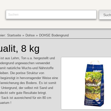
hier:
»
»
Startseite
Dohse
DOHSE Bodengrund
alit, 8 kg
st aus Lehm, Ton u.a. hergestellt und
Bodengrund ungewaschen verwendet
amit natürliche Wuchs-und Nährstoffe
leiben. Die poröse Struktur von
egünstigt in hervorragender Weise eine
fanreicherung des Bodens. Es ist somit
er Untergrund, der selbst mit Sand und
deckt sehr gute Resultate bringt.
r Sack ist ausreichend für ein 80 cm
uarium !