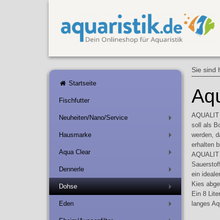
Sie sind 
Startseite
Aqu
Fischfutter
AQUALIT i
Neuheiten/Nano/Service
+
soll als 
Hausmarke
werden, d
+
erhalten b
Aqua Clear
AQUALIT b
+
Sauerstof
Dennerle
+
ein ideal
Kies abge
Dohse
+
Ein 8 Lite
Eden
langes Aq
+