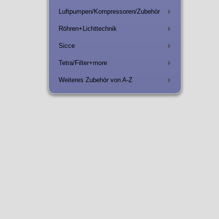
Luftpumpen/Kompressoren/Zubehör
+
Röhren+Lichttechnik
+
Sicce
+
Tetra/Filter+more
+
Weiteres Zubehör von A-Z
+