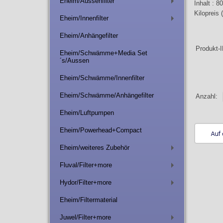
Eheim/Aussenfilter
Inhalt : 8
+
Kilopreis 
Eheim/Innenfilter
+
Eheim/Anhängefilter
Produkt-
Eheim/Schwämme+Media Set
´s/Aussen
Eheim/Schwämme/Innenfilter
Eheim/Schwämme/Anhängefilter
Anzahl:
Eheim/Luftpumpen
Eheim/Powerhead+Compact
Eheim/weiteres Zubehör
+
Fluval/Filter+more
+
Hydor/Filter+more
+
Eheim/Filtermaterial
Juwel/Filter+more
+