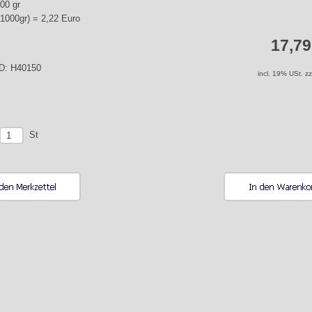
000 gr
(1000gr) = 2,22 Euro
17,7
ID: H40150
incl. 19% USt. z
St