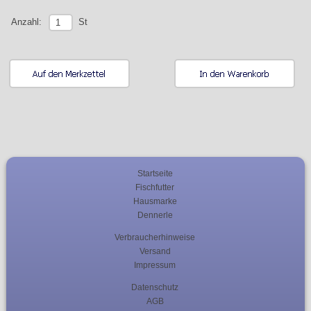
St
Anzahl:
Startseite
Fischfutter
Hausmarke
Dennerle
Verbraucherhinweise
Versand
Impressum
Datenschutz
AGB