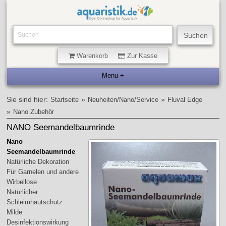
Warenkorb
Zur Kasse
Sie sind hier:
»
»
Startseite
Neuheiten/Nano/Service
Fluval Edge
»
Nano Zubehör
NANO Seemandelbaumrinde
Nano
Seemandelbaumrinde
Natürliche Dekoration
Für Garnelen und andere
Wirbellose
Natürlicher
Schleimhautschutz
Milde
Desinfektionswirkung