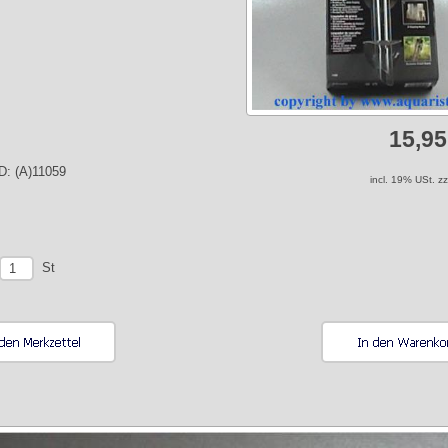
15,9
ID: (A)11059
incl. 19% USt. z
St