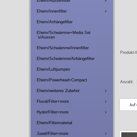
Eheim/Aussenfilter
+
Eheim/Innenfilter
+
Eheim/Anhängefilter
Eheim/Schwämme+Media Set
´s/Aussen
Eheim/Schwämme/Innenfilter
Produkt-
Eheim/Schwämme/Anhängefilter
Eheim/Luftpumpen
Eheim/Powerhead+Compact
Anzahl:
Eheim/weiteres Zubehör
+
Fluval/Filter+more
+
Hydor/Filter+more
+
Eheim/Filtermaterial
Juwel/Filter+more
+