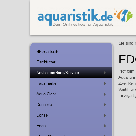
Sie sind 
Startseite
ED
Fischfutter
Profiform
Neuheiten/Nano/Service
+
Aquarium
Hausmarke
Zwei Rein
+
Ventil für
Aqua Clear
Einzigart
+
Dennerle
+
Dohse
+
Eden
+