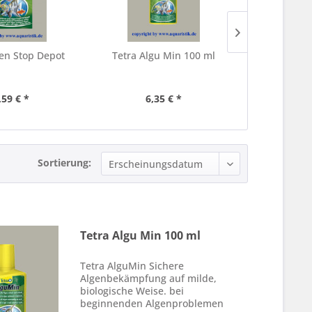
gen Stop Depot
Tetra Algu Min 100 ml
Tetra Alg
,59 € *
6,35 € *
11,
Sortierung:
Tetra Algu Min 100 ml
Tetra AlguMin Sichere
Algenbekämpfung auf milde,
biologische Weise. bei
beginnenden Algenproblemen