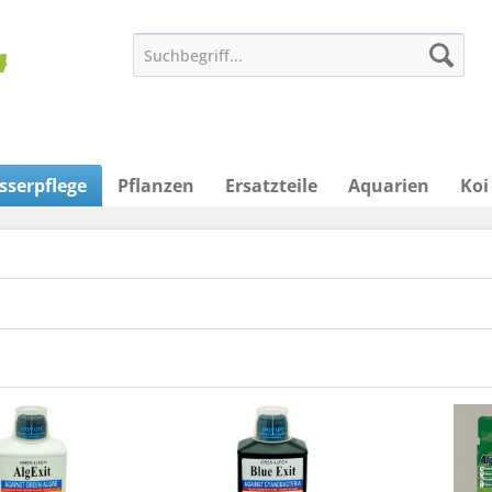
sserpflege
Pflanzen
Ersatzteile
Aquarien
Koi