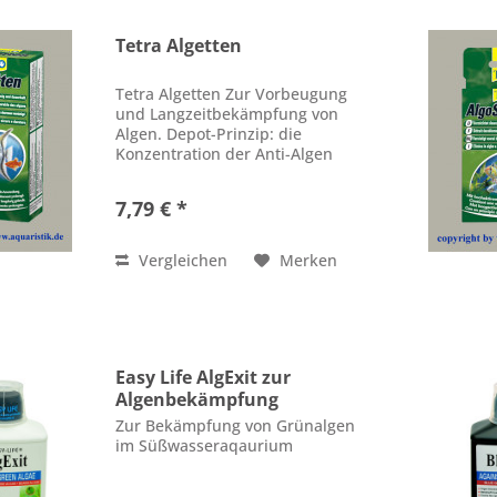
Tetra Algetten
Tetra Algetten Zur Vorbeugung
und Langzeitbekämpfung von
Algen. Depot-Prinzip: die
Konzentration der Anti-Algen
Wirkstoffe steigt im
Aquariumwasser langsam an -
7,79 € *
dadurch milde Langzeitwirkung
bereits nach 4 bis 7 Tagen gehen
Algen...
Vergleichen
Merken
Easy Life AlgExit zur
Algenbekämpfung
Zur Bekämpfung von Grünalgen
im Süßwasseraqaurium