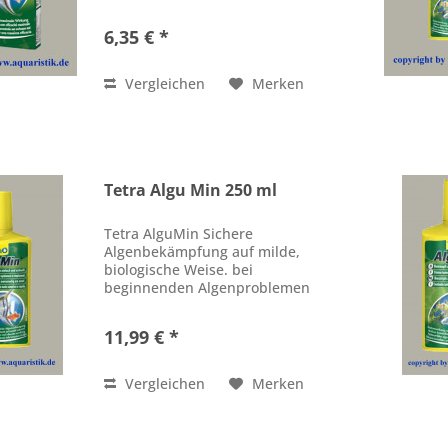
bei sehr starkem Algenwuchs
keine Wasserverfärbung Inhalt :
6,35 € *
10 Tabletten Grundpreis 1
Tablette = 0,53 Euro
Vergleichen
Merken
Tetra Algu Min 250 ml
Tetra AlguMin Sichere
Algenbekämpfung auf milde,
biologische Weise. bei
beginnenden Algenproblemen
anzuwenden breites
Wirkungsspektrum gegen alle
11,99 € *
häufig auftretenden Algenarten
mit Huminstoffen als natürlicher
Anti-Algen Wirkstoff...
Vergleichen
Merken