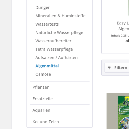
Dünger
Mineralien & Huminstoffe
Easy L
Wassertests
Alge
Natürliche Wasserpflege
Inhalt
0.25 
Wasseraufbereiter
a
Tetra Wasserpflege
Aufsalzen / Aufhärten
Algenmittel
Filtern
Osmose
Pflanzen
Ersatzteile
Aquarien
Koi und Teich