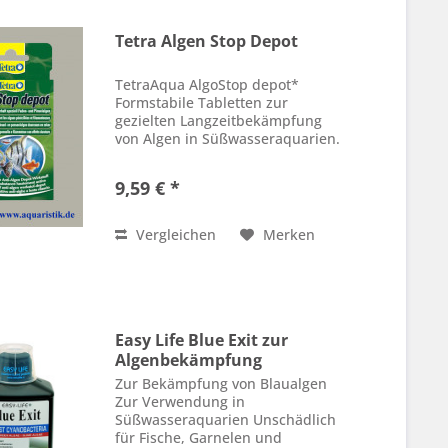
Tetra Algen Stop Depot
TetraAqua AlgoStop depot*
Formstabile Tabletten zur
gezielten Langzeitbekämpfung
von Algen in Süßwasseraquarien.
Vernichtet Pinsel- und
Fadenalgen Beugt Algenwuchs
9,59 € *
vor Enthält hochwirksame
Algizide mit breitem
Wirkungsspektrum Mit...
Vergleichen
Merken
Easy Life Blue Exit zur
Algenbekämpfung
Zur Bekämpfung von Blaualgen
Zur Verwendung in
Süßwasseraquarien Unschädlich
für Fische, Garnelen und