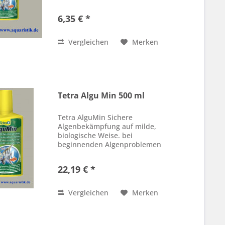
anzuwenden breites
Wirkungsspektrum gegen alle
6,35 € *
häufig auftretenden Algenarten
mit Huminstoffen als natürlicher
Anti-Algen Wirkstoff...
Vergleichen
Merken
Tetra Algu Min 500 ml
Tetra AlguMin Sichere
Algenbekämpfung auf milde,
biologische Weise. bei
beginnenden Algenproblemen
anzuwenden breites
Wirkungsspektrum gegen alle
22,19 € *
häufig auftretenden Algenarten
mit Huminstoffen als natürlicher
Anti-Algen Wirkstoff...
Vergleichen
Merken