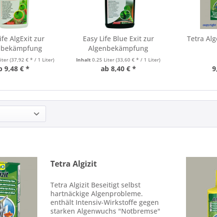
ife AlgExit zur
Easy Life Blue Exit zur
Tetra Al
nbekämpfung
Algenbekämpfung
Liter
(37,92 € * / 1 Liter)
Inhalt
0.25 Liter
(33,60 € * / 1 Liter)
b 9,48 € *
ab 8,40 € *
9
Tetra Algizit
Tetra Algizit Beseitigt selbst
hartnäckige Algenprobleme.
enthält Intensiv-Wirkstoffe gegen
starken Algenwuchs "Notbremse"