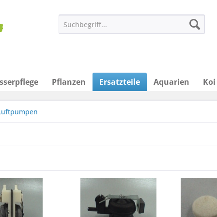
sserpflege
Pflanzen
Ersatzteile
Aquarien
Koi
Luftpumpen