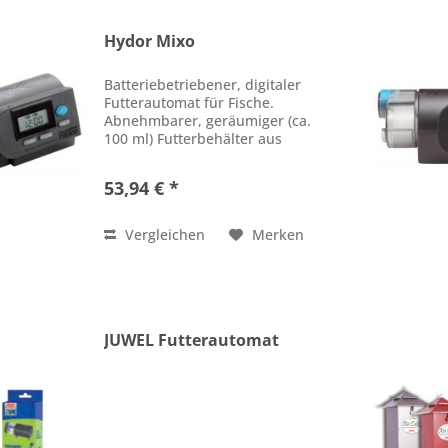
Hydor Mixo
Batteriebetriebener, digitaler
Futterautomat für Fische.
Abnehmbarer, geräumiger (ca.
100 ml) Futterbehälter aus
transparentem Kunststoff,
einstellbare Dosierung (10
53,94 € *
Stufen). Spezieller
Vibrationseffekt zur
Futtermischung verhindert...
Vergleichen
Merken
JUWEL Futterautomat