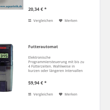
2 x täglich. Durch
Anschlussmöglichkeit einer
20,34 € *
Luftpumpe kein Verkleben des
Futters mehr. Batterien nicht im
Lieferumfang enthalten.
Vergleichen
Merken
Futterautomat
Elektronische
Programmiersteuerung mit bis zu
4 Fütterzeiten. Wahlweise in
kurzen oder längeren Intervallen
durch zeitverzögerte
Doppeldrehung. LCD Anzeige mit
59,94 € *
Uhrzeit. Das aktiv ventilierende
Belüftungssystem sorgt für
trockenes Futter...
Vergleichen
Merken