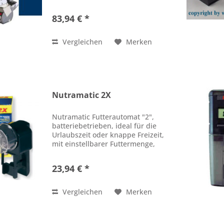
Flockenfutter, Granulat, Sticks
und Peletts. Die beiden Kammern
83,94 € *
sind getrennt steuerbar. So
können Sie immer 2...
Vergleichen
Merken
Nutramatic 2X
Nutramatic Futterautomat "2",
batteriebetrieben, ideal für die
Urlaubszeit oder knappe Freizeit,
mit einstellbarer Futtermenge,
Fütterung alle 12 Stunden, für
Flocken oder Granulat geeignet,
23,94 € *
freistehend oder mit
integrierter...
Vergleichen
Merken