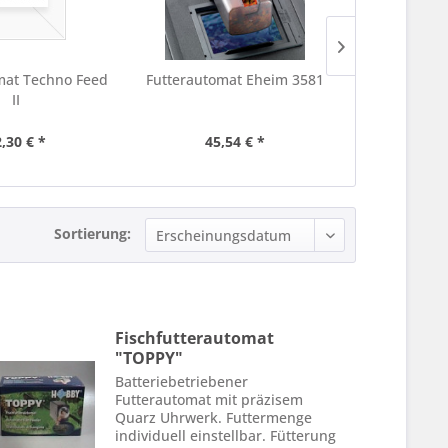
mat Techno Feed
Futterautomat Eheim 3581
Futterauto
II
,30 € *
45,54 € *
106,
Sortierung:
Fischfutterautomat
"TOPPY"
Batteriebetriebener
Futterautomat mit präzisem
Quarz Uhrwerk. Futtermenge
individuell einstellbar. Fütterung