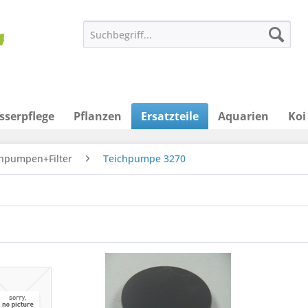
sserpflege
Pflanzen
Ersatzteile
Aquarien
Koi
chpumpen+Filter
Teichpumpe 3270