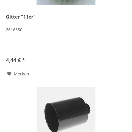
Gitter "11er"
2616550
4,44 € *
Merken