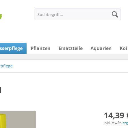
sserpflege
Pflanzen
Ersatzteile
Aquarien
Koi
rpflege
l
14,39 
inkl. MwSt.
zzg