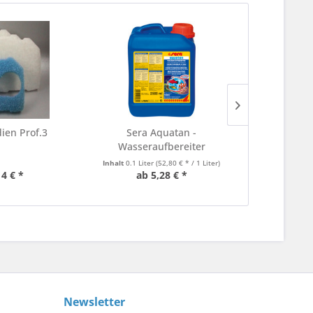
dien Prof.3
Sera Aquatan -
Eheim A
Wasseraufbereiter
Inhalt
0.1 Liter
(52,80 € * / 1 Liter)
14 € *
ab 5,28 € *
35
Newsletter