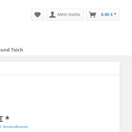
Mein Konto
0,00 € *
 und Teich
€ *
l. Versandkosten