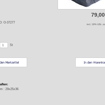
79,0
ID: O-37277
incl. 19% USt. z
St
aften:
cm : 29x25x36