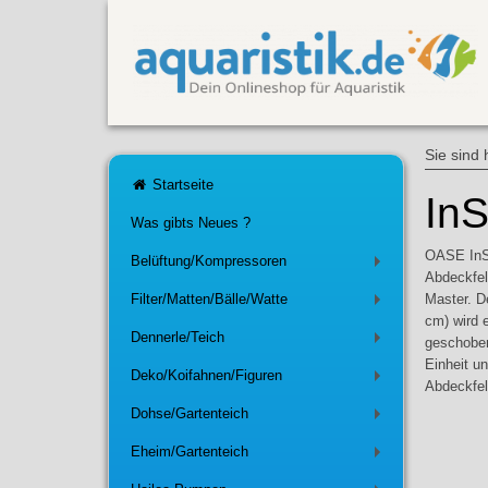
Sie sind 
Startseite
In
Was gibts Neues ?
OASE InSc
Belüftung/Kompressoren
+
Abdeckfel
Filter/Matten/Bälle/Watte
Master. D
+
cm) wird 
Dennerle/Teich
geschoben
+
Einheit u
Deko/Koifahnen/Figuren
+
Abdeckfel
Dohse/Gartenteich
+
Eheim/Gartenteich
+