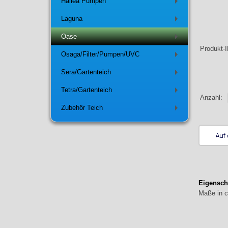
Hailea Pumpen
+
Laguna
+
Oase
+
Produkt-
Osaga/Filter/Pumpen/UVC
+
Sera/Gartenteich
+
Tetra/Gartenteich
+
Anzahl:
Zubehör Teich
+
Eigensch
Maße in 