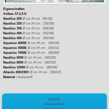
Eigenschaften
Vulkan 37-2,5 K
Nautilus 200
Ø cm /H cm : 85/100
Nautilus 250
Ø cm /H cm : 130/200
Nautilus 350
Ø cm /H cm : 200/285
Nautilus 400
Ø cm /H cm : 250/385
Nautilus 450
Ø cm /H cm : 290/440
Aquarius 4000E
Ø cm /H cm : 130/160
Aquarius 5000E
Ø cm /H cm : 180/210
Aquarius 7000E
Ø cm /H cm : 180/300
Nautilus 6000
Ø cm /H cm : 200/230
Nautilus 8000
Ø cm /H cm : 240/320
Nautilus 12000
Ø cm /H cm : 280/430
Atlantis 200/230V
Ø cm /H cm : 330/675
Material :
Kunststoff
Startseite
Dennerle/Teich
Hailea Pumpen