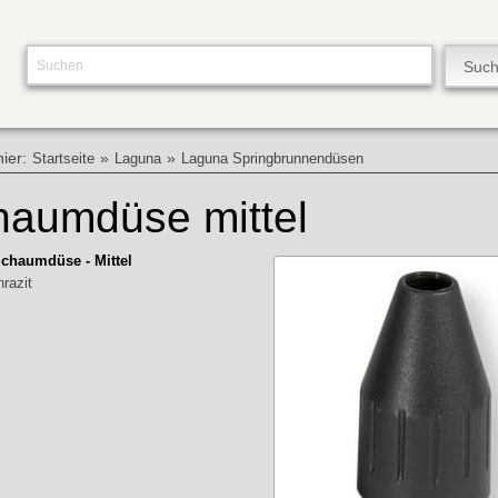
hier:
»
»
Startseite
Laguna
Laguna Springbrunnendüsen
haumdüse mittel
chaumdüse - Mittel
hrazit