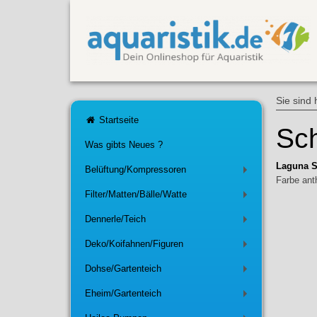
Sie sind 
Startseite
Sc
Was gibts Neues ?
Laguna S
Belüftung/Kompressoren
+
Farbe ant
Filter/Matten/Bälle/Watte
+
Dennerle/Teich
+
Deko/Koifahnen/Figuren
+
Dohse/Gartenteich
+
Eheim/Gartenteich
+