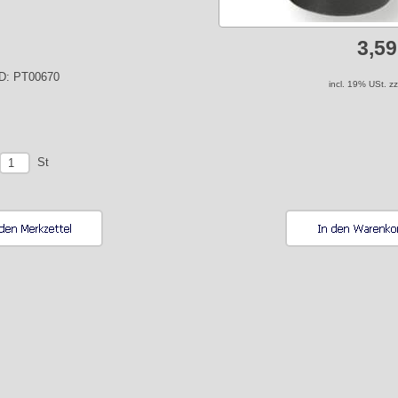
3,5
ID: PT00670
incl. 19% USt. z
St