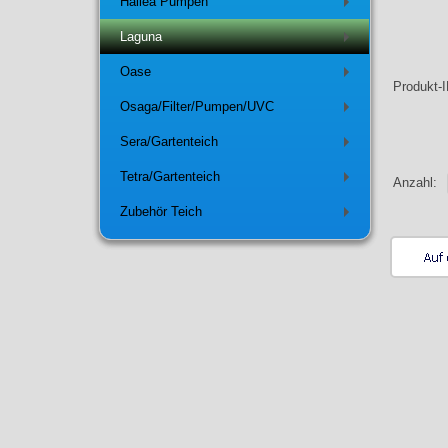
Hailea Pumpen
+
Laguna
+
Oase
+
Produkt-
Osaga/Filter/Pumpen/UVC
+
Sera/Gartenteich
+
Tetra/Gartenteich
Anzahl:
+
Zubehör Teich
+