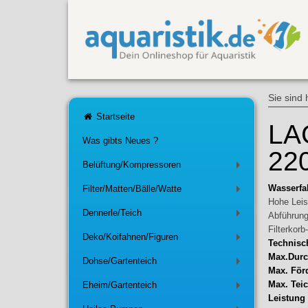
Sie sind 
Startseite
LA
Was gibts Neues ?
22
Belüftung/Kompressoren
+
Wasserfa
Filter/Matten/Bälle/Watte
+
Hohe Leis
Dennerle/Teich
Abführung
+
Filterkorb
Deko/Koifahnen/Figuren
+
Technisc
Max.Durc
Dohse/Gartenteich
+
Max. För
Max. Tei
Eheim/Gartenteich
+
Leistung 