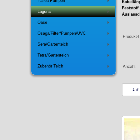
Hailea Pumpen
Kabelläng
+
Feststoff
Laguna
+
Auslassd
Oase
+
Osaga/Filter/Pumpen/UVC
+
Produkt-
Sera/Gartenteich
+
Tetra/Gartenteich
+
Zubehör Teich
Anzahl:
+