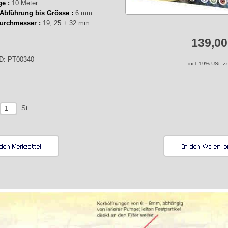
e :
10 Meter
 Abführung bis Grösse :
6 mm
urchmesser :
19, 25 + 32 mm
139,0
ID: PT00340
incl. 19% USt. z
St