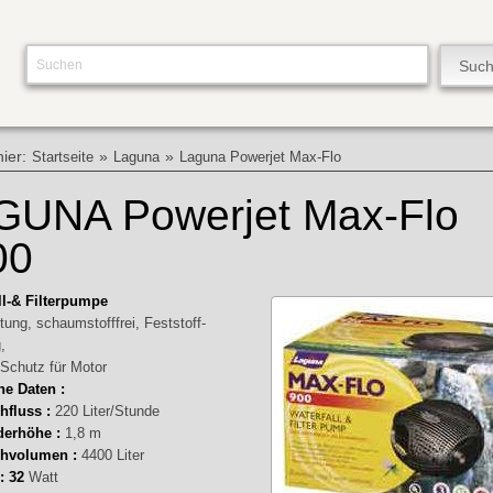
hier:
»
»
Startseite
Laguna
Laguna Powerjet Max-Flo
GUNA Powerjet Max-Flo
00
ll-& Filterpumpe
tung, schaumstofffrei, Feststoff-
,
-Schutz für Motor
he Daten :
hfluss :
220 Liter/Stunde
derhöhe :
1,8 m
chvolumen :
4400 Liter
: 32
Watt