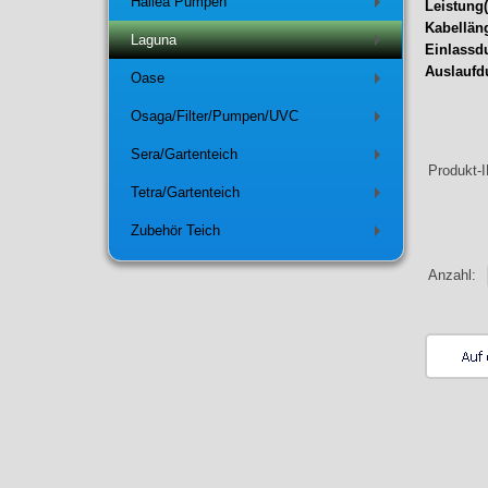
Hailea Pumpen
Leistung
+
Kabellän
Laguna
+
Einlassd
Auslaufd
Oase
+
Osaga/Filter/Pumpen/UVC
+
Sera/Gartenteich
+
Produkt-
Tetra/Gartenteich
+
Zubehör Teich
+
Anzahl: