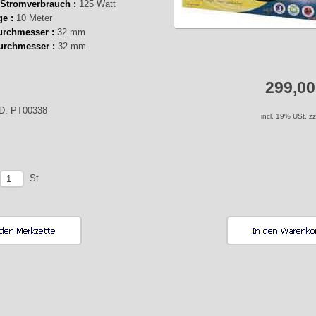
(Stromverbrauch :
125 Watt
ge :
10 Meter
urchmesser :
32 mm
urchmesser :
32 mm
299,0
ID: PT00338
incl. 19% USt. z
St