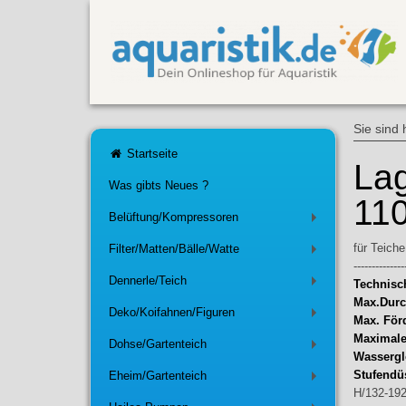
Sie sind 
Startseite
Lag
Was gibts Neues ?
11
Belüftung/Kompressoren
+
für Teiche
Filter/Matten/Bälle/Watte
+
--------------
Dennerle/Teich
Technisc
+
Max.Durc
Deko/Koifahnen/Figuren
+
Max. För
Maximale
Dohse/Gartenteich
+
Wassergl
Stufendü
Eheim/Gartenteich
+
H/132-19