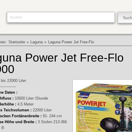
hier:
»
»
Startseite
Laguna
Laguna Power Jet Free-Flo
una Power Jet Free-Flo
000
 bis 22000 Liter
--------------
he Daten :
hfluss :
10600 Liter /Stunde
derhöhe :
4,5 Meter
s Teichvolumen :
22000 Liter
ocken Fontänenbreite :
91- 244 cm
se Höhe und Breite :
3 Stufen 213-366
2 B