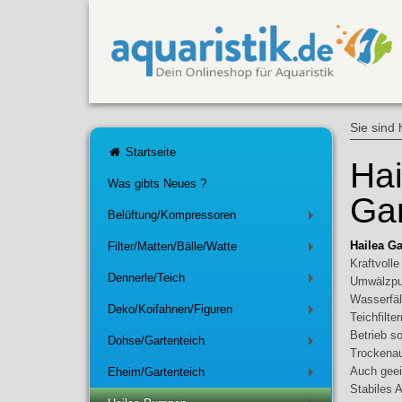
Sie sind 
Startseite
Ha
Was gibts Neues ?
Ga
Belüftung/Kompressoren
+
Hailea G
Filter/Matten/Bälle/Watte
+
Kraftvoll
Dennerle/Teich
Umwälzpum
+
Wasserfäl
Deko/Koifahnen/Figuren
+
Teichfilter
Betrieb s
Dohse/Gartenteich
+
Trockenau
Auch geei
Eheim/Gartenteich
+
Stabiles