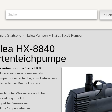
hier:
»
»
Startseite
Hailea Pumpen
Hailea HX88 Pumpen
ilea HX-8840
rtenteichpumpe
artenteichpumpe Serie HX88
e Universalpumpe, geeignet als
pe für Gartenteiche, zum Betribe von
len oder zur Bestückung von
n.
owohl unter Wasser als auch bei
fstellung möglich
gnet für Seewasser
 ABS-Pumpengehäuse