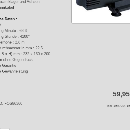
Keramiklager-und Achsen
mikabel
he Daten :
0
ung Minute : 68,3
ung Stunde : 4100*
erhöhe : 2,8 m
urchmesser in mm : 22,5
 B x H) mm : 232 x 130 x 200
n ohne Gegendruck
 Garantie
 Gewährleistung
59,9
-ID: FOS96360
incl. 19% USt. z