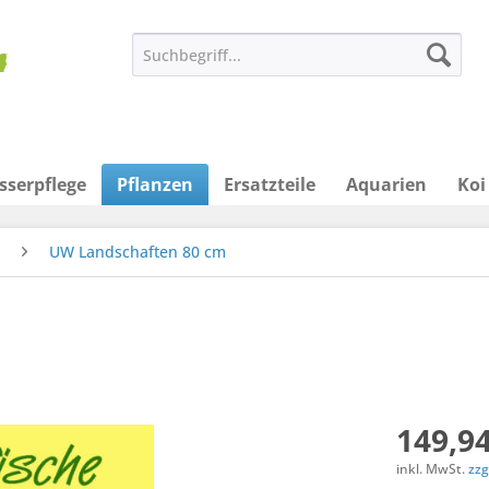
sserpflege
Pflanzen
Ersatzteile
Aquarien
Koi
UW Landschaften 80 cm
149,94
inkl. MwSt.
zzg