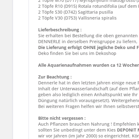
2 Töpfe M70 (D717) Myriophyllum mattogrosso (
2 Töpfe R10 (D915) Rotala rotundifolia (auf dem
2 Töpfe S30 (D742) Sagittaria pusilla
2 Töpfe V30 (D753) Vallisneria spiralis
Lieferbeschreibung :
Sie erhalten bei Bestellung die oben genannten P
DENNERLE in derselben Preisgruppe zu liefern,
Die Lieferung erfolgt OHNE jegliche Deko und F
Deko finden Sie bei uns im Dekoshop
Alle Aquarienaufnahmen wurden ca 12 Wochen n
Zur Beachtung :
Dennerle hat in den letzten Jahren einige ne
Inhalt der Unterwasserlandschaft (auf dem Pfla
geben also lediglich einen Anhaltspunkt wie Ih
Düngung natürlich vorausgesetzt). Weitergehend
Bei weiteren Fragen helfen wir Ihnen selbstvers
Bitte nicht vergessen :
Auch Pflanzen brauchen Nahrung ! Empfehlen 
sollten Sie unbedingt unter dem Kies
DEPONIT M
wir vor Jahren (im Jahr 2000) so eingerichtet. K