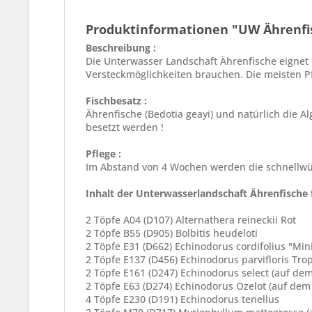
Produktinformationen "UW Ährenfi
Beschreibung :
Die Unterwasser Landschaft Ährenfische eignet 
Versteckmöglichkeiten brauchen. Die meisten P
Fischbesatz :
Ährenfische (Bedotia geayi) und natürlich die A
besetzt werden !
Pflege :
Im Abstand von 4 Wochen werden die schnellwü
Inhalt der Unterwasserlandschaft Ährenfische 
2 Töpfe A04 (D107) Alternathera reineckii Rot
2 Töpfe B55 (D905) Bolbitis heudeloti
2 Töpfe E31 (D662) Echinodorus cordifolius "Min
2 Töpfe E137 (D456) Echinodorus parvifloris Tro
2 Töpfe E161 (D247) Echinodorus select (auf de
2 Töpfe E63 (D274) Echinodorus Ozelot (auf dem
4 Töpfe E230 (D191) Echinodorus tenellus