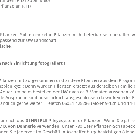
auf dem Pflanzplan M60)
 Pflanzplan R11)
flanzen. Sollten einzelne Pflanzen nicht lieferbar sein behalten w
 passend zur UW Landschaft.
ische.
ach Einrichtung fotografiert !
ue Pflanzen mit aufgenommen und andere Pflanzen aus dem Progr
nzplan xyz) ! Dann wurden Pflanzen ersetzt aus derselben Familie 
r Aquarium beim bestellen der UW nach ca 3 Monaten aussehen kön
e Ansprüche sind ausdrücklich ausgeschlossen da wir keinerlei Ei
tändlich gerne weiter : Telefon 06021 425286 (Mo-Fr 9-12h und 14-
kann ich das
DENNERLE
Pflegesystem für Pflanzen. Wenn Sie jahr
IX von Dennerle
verwenden. Unser 780 Liter Pflanzen-Schaubeck
önnen Sie jederzeit im Geschäft in Aschaffenburg besichtigen (sieh