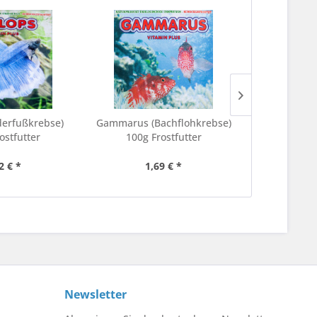
derfußkrebse)
Gammarus (Bachflohkrebse)
Cichlid
ostfutter
100g Frostfutter
Fro
2 € *
1,69 € *
1,
Newsletter