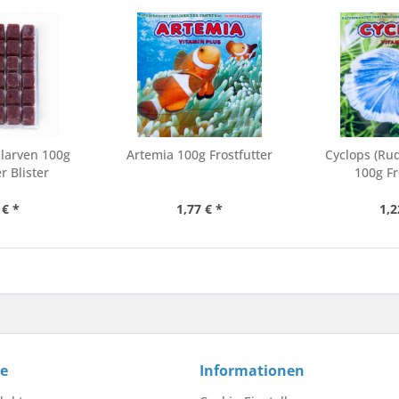
larven 100g
Artemia 100g Frostfutter
Cyclops (Ru
r Blister
100g Fr
 € *
1,77 € *
1,2
ce
Informationen