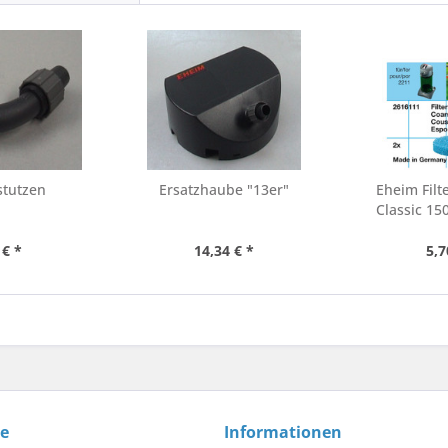
stutzen
Ersatzhaube "13er"
Eheim Filt
Classic 150
 € *
14,34 € *
5,7
ce
Informationen