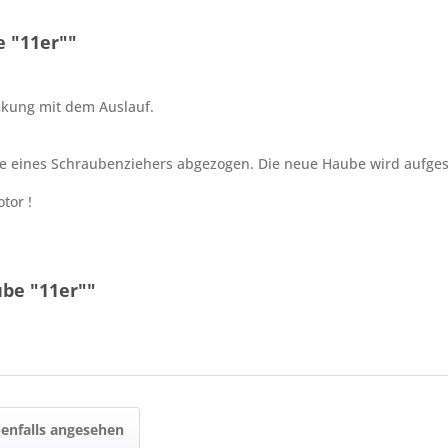
 "11er""
ckung mit dem Auslauf.
me eines Schraubenziehers abgezogen. Die neue Haube wird aufgeste
tor !
ube "11er""
enfalls angesehen