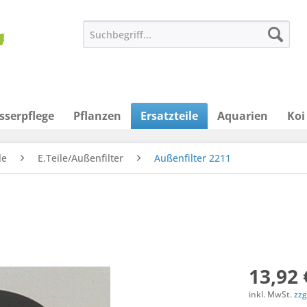
sserpflege
Pflanzen
Ersatzteile
Aquarien
Koi
le
E.Teile/Außenfilter
Außenfilter 2211
13,92 
inkl. MwSt.
zzg