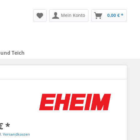
Mein Konto
0,00 € *
 und Teich
€ *
l. Versandkosten