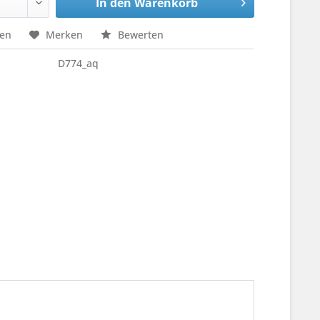
In den
Warenkorb
hen
Merken
Bewerten
D774_aq