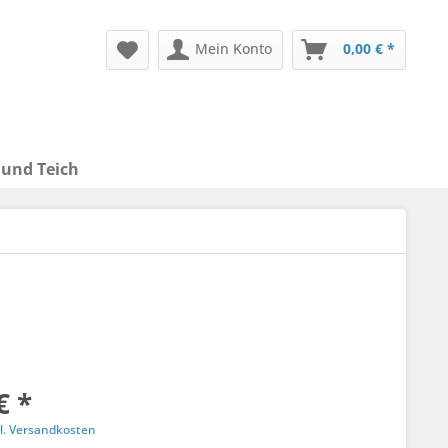
Mein Konto
0,00 € *
 und Teich
€ *
l. Versandkosten