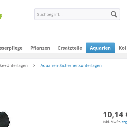
sserpflege
Pflanzen
Ersatzteile
Aquarien
Koi
ke+Unterlagen
Aquarien-Sicherheitsunterlagen
10,14 
inkl. MwSt.
zzg