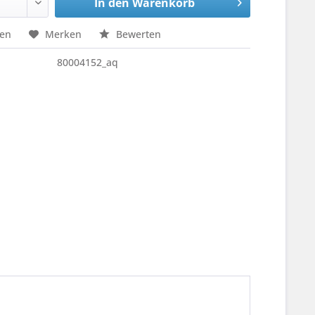
In den
Warenkorb
hen
Merken
Bewerten
80004152_aq