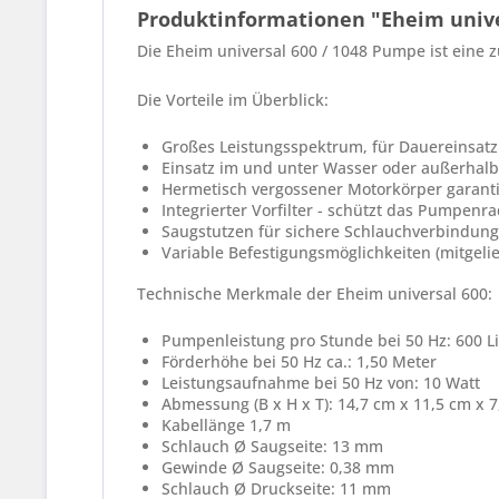
Produktinformationen "Eheim unive
Die Eheim universal 600 / 1048 Pumpe ist eine 
Die Vorteile im Überblick:
Großes Leistungsspektrum, für Dauereinsatz
Einsatz im und unter Wasser oder außerhalb
Hermetisch vergossener Motorkörper garanti
Integrierter Vorfilter - schützt das Pumpenr
Saugstutzen für sichere Schlauchverbindung
Variable Befestigungsmöglichkeiten (mitgeli
Technische Merkmale der Eheim universal 600:
Pumpenleistung pro Stunde bei 50 Hz: 600 Li
Förderhöhe bei 50 Hz ca.: 1,50 Meter
Leistungsaufnahme bei 50 Hz von: 10 Watt
Abmessung (B x H x T): 14,7 cm x 11,5 cm x 
Kabellänge 1,7 m
Schlauch Ø Saugseite: 13 mm
Gewinde Ø Saugseite: 0,38 mm
Schlauch Ø Druckseite: 11 mm