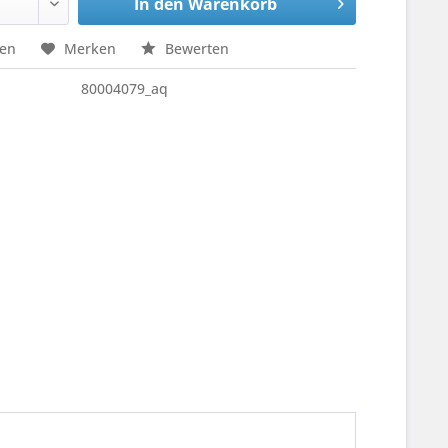
In den
Warenkorb
hen
Merken
Bewerten
80004079_aq