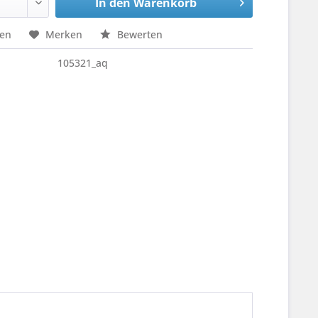
In den
Warenkorb
hen
Merken
Bewerten
105321_aq