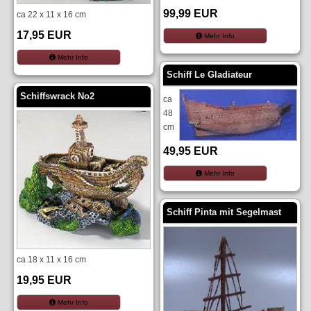
99,99 EUR
ca 22 x 11 x 16 cm
17,95 EUR
Mehr Info
Mehr Info
Schiff Le Gladiateur
Schiffswrack No2
ca
48
cm
49,95 EUR
Mehr Info
Schiff Pinta mit Segelmast
ca 18 x 11 x 16 cm
19,95 EUR
Mehr Info