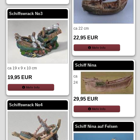
Schiffswrack No3
ca 22 cm
22,95 EUR
Mehr Info
Schiff Nina
ca 19 x 9 x 10 cm
ca
19,95 EUR
24
Mehr Info
29,95 EUR
Schiffswrack No4
Mehr Info
Schiff Nina auf Felsen