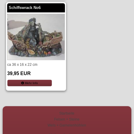
Schiffswrack No6
ca 36 x 16 x 22 cm
39,95 EUR
Mehr Info
Startseite
Felsen + Steine
Wels + Garnelenhöhlen